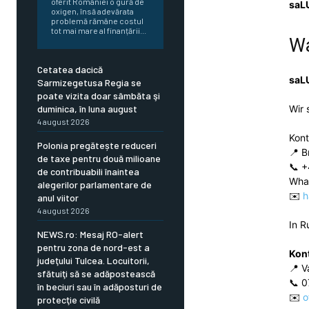
oferit României o gură de
Facebook
X
saL
oxigen, însă adevărata
problemă rămâne costul
tot mai mare al finanțării...
Wa
Apreciază:
Cetatea dacică
saL
Sarmizegetusa Regia se
poate vizita doar sâmbăta şi
duminica, în luna august
Wir 
4 august 2026
Kon
Polonia pregătește reduceri
📍 B
de taxe pentru două milioane
📞 +
de contribuabili înaintea
Wha
alegerilor parlamentare de
✉️
h
anul viitor
4 august 2026
In R
NEWS.ro: Mesaj RO-alert
pentru zona de nord-est a
Kon
judeţului Tulcea. Locuitorii,
📍 V
sfătuiţi să se adăpostească
📞 0
în beciuri sau în adăposturi de
✉️
o
protecţie civilă