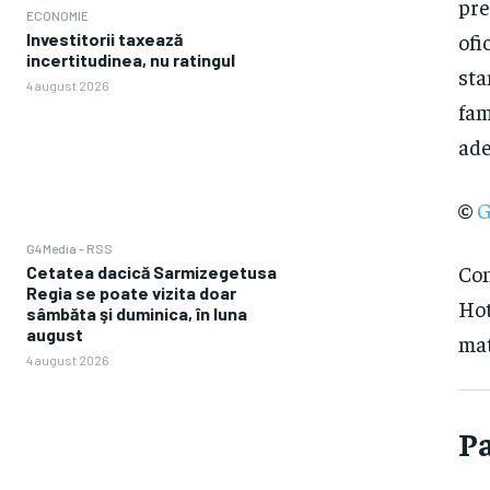
pre
ECONOMIE
ofi
Investitorii taxează
incertitudinea, nu ratingul
sta
4 august 2026
fam
ade
©
G
G4Media - RSS
Con
Cetatea dacică Sarmizegetusa
Regia se poate vizita doar
Hot
sâmbăta şi duminica, în luna
august
mat
4 august 2026
Pa