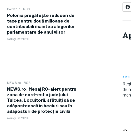
G4Media - RSS
Polonia pregătește reduceri de
taxe pentru două milioane de
contribuabili înaintea alegerilor
Ap
parlamentare de anul viitor
4 august 2026
ARTI
NEWS.ro - RSS
Regi
NEWS.ro: Mesaj RO-alert pentru
drum
zona de nord-est a judeţului
meng
Tulcea. Locuitorii, sfătuiţi să se
adăpostească în beciuri sau în
adăposturi de protecţie civilă
4 august 2026