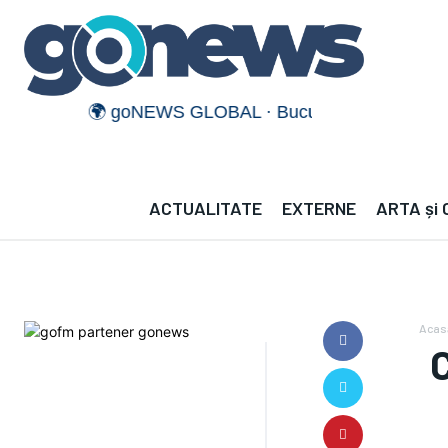
🌍 goNEWS GLOBAL · București — · —°C | Mün
ACTUALITATE
EXTERNE
ARTA și
Acas