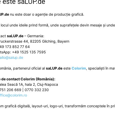
 este
saLUP.de
UP.de
nu este doar o agenție de producție grafică.
 locul unde ideile prind formă, unde suprafețele devin mesaje și unde 
tact
saLUP.de
– Germania:
RECOMMENDED
ruckerstrasse 44, 82205 Gilching, Bayern
49 173 852 77 64
1-YEAR
tsApp: +49 1525 135 7595
allo@salup.de
$
300
rever
/ year
By agr
s and you
omânia, partenerul oficial al
saLUP.de
este
Colorim
, specialiști în ma
every m
tly.
Pay now and you get access to exclusive
opt o
news and articles for a whole year.
 de contact Colorim (România):
alea Seacă 1A, hala 2, Cluj-Napoca
SUBSCRIBE
751 206 669 | 0770 332 230
ffice@colorim.ro
ăm
grafică digitală
,
layout-uri
,
logo-uri
, transformăm conceptele în
pr