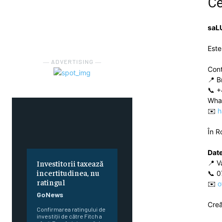
Ce
saL
Este
― ADVERTISING ―
Con
📍 B
FOREVER
📞 +
Wha
Gratuit
✉️
h
/ fo
Sign up with just an email addres
În R
get access to this tier instan
Date
SUBSCRIBE
Investitorii taxează
📍 V
incertitudinea, nu
📞 0
ratingul
✉️
o
GoNews
Cre
Partajează asta:
Confirmarea ratingului de
investiții de către Fitch a