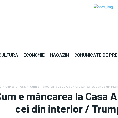
chen — · —°C | Berlin — · —°C | Paris — · —°C | 
 CULTURĂ
ECONOMIE
MAGAZIN
COMUNICATE DE PR
ă
G4Media - RSS
Cum e mâncarea la Casa Albă? ”Groaznică”, susțin cei din interio
Cum e mâncarea la Casa Al
cei din interior / Tr