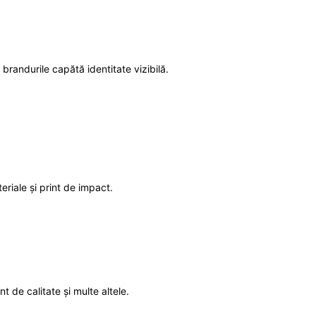
brandurile capătă identitate vizibilă.
1-MONTH
$
25
/ month
eeing to this tier, you are billed
teriale și print de impact.
onth after the first one until you
ut of the monthly subscription.
SUBSCRIBE
int de calitate
și multe altele.