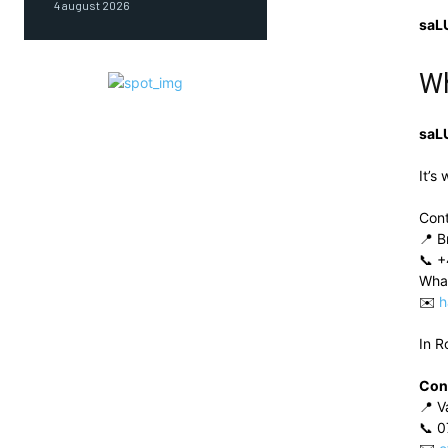
4 august 2026
saL
W
saL
It’s
Con
📍 B
📞 +
Wha
✉️
h
In R
Con
📍 V
📞 0