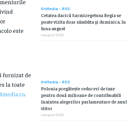
 meniurile
G4Media - RSS
rivind
Cetatea dacică Sarmizegetusa Regia se
lor
poate vizita doar sâmbăta şi duminica, în
luna august
acolo este
4 august 2026
i furnizat de
G4Media - RSS
es la toate
Polonia pregătește reduceri de taxe
4media.ro
.
pentru două milioane de contribuabili
înaintea alegerilor parlamentare de anul
viitor
4 august 2026