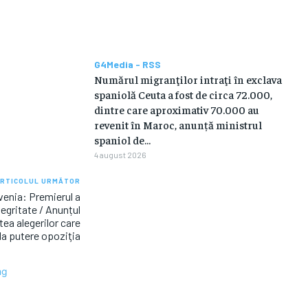
G4Media - RSS
Numărul migranţilor intraţi în exclava
spaniolă Ceuta a fost de circa 72.000,
dintre care aproximativ 70.000 au
revenit în Maroc, anunță ministrul
spaniol de...
4 august 2026
RTICOLUL URMĂTOR
venia: Premierul a
ntegritate / Anunțul
tea alegerilor care
la putere opoziţia