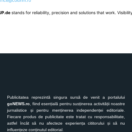
ffice@colorim.ro
UP.de
stands for reliability, precision and solutions that work. Visibility 
Publicitatea reprezintă singura sursă de venit a portalului
goNEWS.ro
, fiind esențială pentru susținerea activității noastre
jurnalistice și pentru menținerea independenței editoriale.
Fiecare produs de publicitate este tratat cu responsabilitate,
astfel încât să nu afecteze experiența cititorului și să nu
influențeze conținutul editorial.