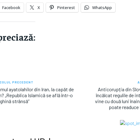
Facebook
X
Pinterest
WhatsApp
reciază:
COLUL PRECEDENT
A
mul ayatolahilor din Iran, la capăt de
Anticorupția din Slo
? „Republica Islamică se află într-o
încălcat regulile de i
hină strânsă”
vine cu două luni înain
poate readuce 