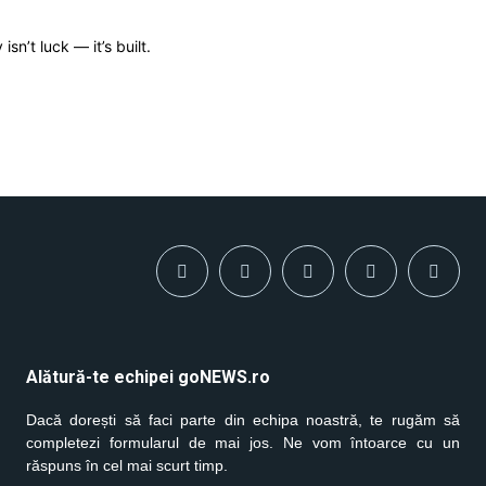
isn’t luck — it’s built.
Alătură-te echipei goNEWS.ro
Dacă dorești să faci parte din echipa noastră, te rugăm să
completezi formularul de mai jos. Ne vom întoarce cu un
răspuns în cel mai scurt timp.