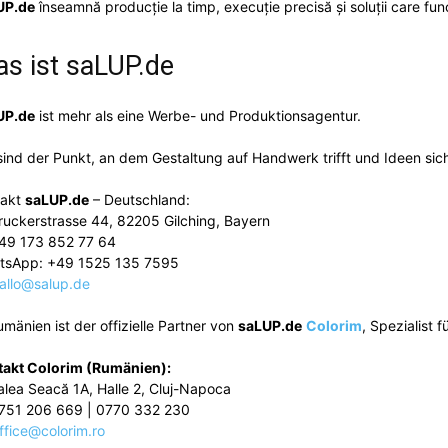
Pinterest
WhatsApp
UP.de
înseamnă producție la timp, execuție precisă și soluții care fun
s ist
saLUP.de
UP.de
ist mehr als eine Werbe- und Produktionsagentur.
sind der Punkt, an dem Gestaltung auf Handwerk trifft und Ideen sic
takt
saLUP.de
– Deutschland:
ruckerstrasse 44, 82205 Gilching, Bayern
49 173 852 77 64
tsApp: +49 1525 135 7595
allo@salup.de
umänien ist der offizielle Partner von
saLUP.de
Colorim
, Spezialist 
takt Colorim (Rumänien):
alea Seacă 1A, Halle 2, Cluj-Napoca
751 206 669 | 0770 332 230
ffice@colorim.ro