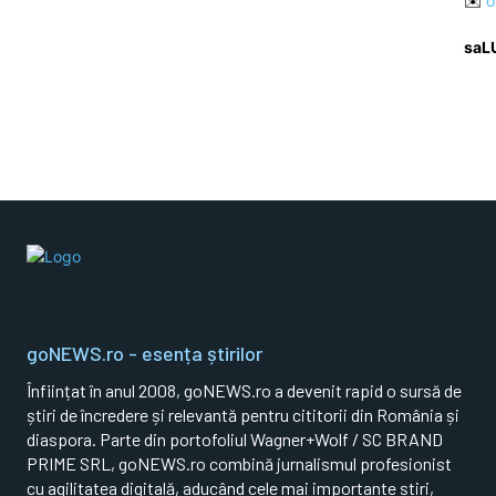
✉️
o
saL
goNEWS.ro - esența știrilor
Înființat în anul 2008, goNEWS.ro a devenit rapid o sursă de
știri de încredere și relevantă pentru cititorii din România și
diaspora. Parte din portofoliul Wagner+Wolf / SC BRAND
PRIME SRL, goNEWS.ro combină jurnalismul profesionist
cu agilitatea digitală, aducând cele mai importante știri,