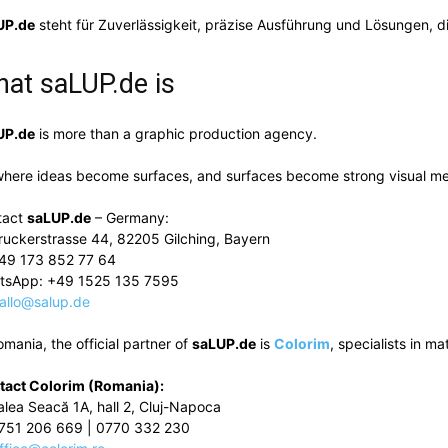
UP.de
steht für Zuverlässigkeit, präzise Ausführung und Lösungen, die
hat
saLUP.de
is
UP.de
is more than a graphic production agency.
 where ideas become surfaces, and surfaces become strong visual m
tact
saLUP.de
– Germany:
ruckerstrasse 44, 82205 Gilching, Bayern
49 173 852 77 64
tsApp: +49 1525 135 7595
allo@salup.de
omania, the official partner of
saLUP.de
is
Colorim
, specialists in ma
tact Colorim (Romania):
alea Seacă 1A, hall 2, Cluj-Napoca
751 206 669 | 0770 332 230