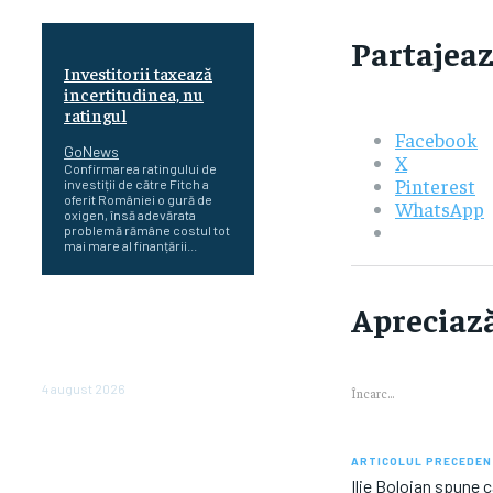
Partajeaz
Investitorii taxează
incertitudinea, nu
ratingul
Facebook
GoNews
X
Confirmarea ratingului de
Pinterest
investiții de către Fitch a
oferit României o gură de
WhatsApp
oxigen, însă adevărata
problemă rămâne costul tot
mai mare al finanțării...
Cetatea dacică
Apreciază
Sarmizegetusa Regia se
poate vizita doar sâmbăta şi
duminica, în luna august
4 august 2026
Încarc...
Polonia pregătește reduceri
de taxe pentru două milioane
ARTICOLUL PRECEDEN
de contribuabili înaintea
Ilie Bolojan spune 
alegerilor parlamentare de