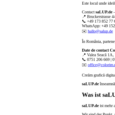
Este locul unde ideil
Contact
saLUP.de
–
📍 Bruckerstrasse 4
📞 +49 173 852 77 
WhatsApp: +49 152
✉️
hallo@salup.de
În România, partener
Date de contact C
📍 Valea Seacă 1A, 
📞 0751 206 669 | 
✉️
office@colorim.
Creăm
grafică digita
saLUP.de
înseamnă p
Was ist
saLU
saLUP.de
ist mehr 
Wir sind der Punkt,