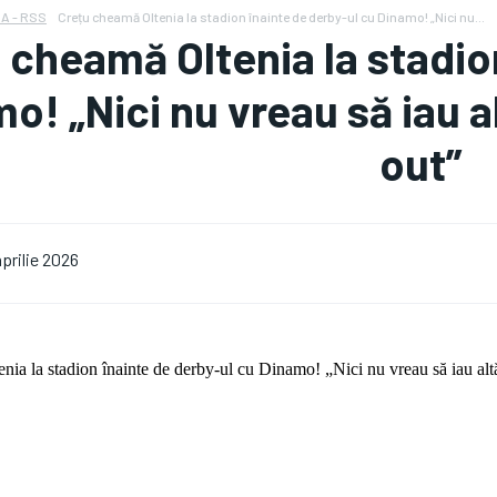
A - RSS
Crețu cheamă Oltenia la stadion înainte de derby-ul cu Dinamo! „Nici nu...
 cheamă Oltenia la stadio
o! „Nici nu vreau să iau a
out”
aprilie 2026