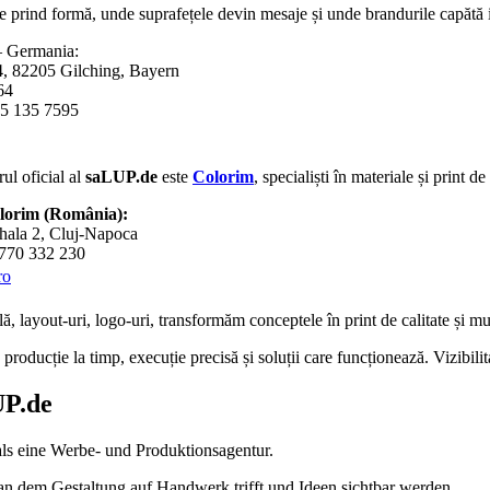
e prind formă, unde suprafețele devin mesaje și unde brandurile capătă id
 Germania:
4, 82205 Gilching, Bayern
64
5 135 7595
ul oficial al
saLUP.de
este
Colorim
, specialiști în materiale și print d
olorim (România):
hala 2, Cluj-Napoca
0770 332 230
ro
lă
,
layout-uri
,
logo-uri
, transformăm conceptele în
print de calitate
și mul
roducție la timp, execuție precisă și soluții care funcționează. Vizibili
P.de
als eine Werbe- und Produktionsagentur.
 an dem Gestaltung auf Handwerk trifft und Ideen sichtbar werden.