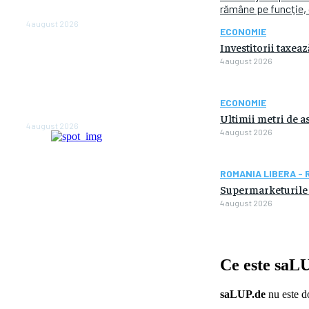
rămâne pe funcţie,
anul viitor
4 august 2026
ECONOMIE
Investitorii taxeaz
NEWS.ro: Mesaj RO-alert
pentru zona de nord-est a
4 august 2026
judeţului Tulcea. Locuitorii,
sfătuiţi să se adăpostească
în beciuri sau în adăposturi
ECONOMIE
de protecţie civilă
Ultimii metri de a
4 august 2026
4 august 2026
ROMANIA LIBERA - 
Supermarketurile 
4 august 2026
Ce este
saLU
saLUP.de
nu este do