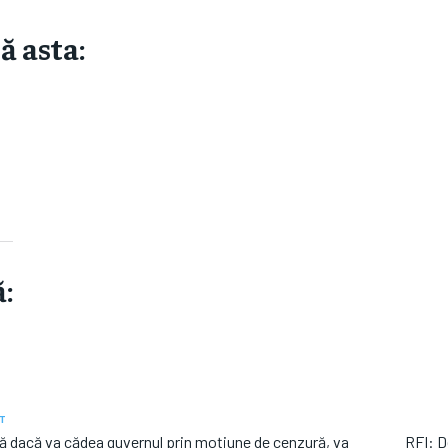
ă asta:
:
T
că dacă va cădea guvernul prin moţiune de cenzură, va
RFI: D