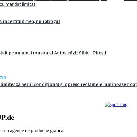
 cu mandat limitat
ă incertitudinea, nu ratingul
sfalt pe un nou tronson al Autostrăzii Sibiu–Pitești
RSS
limitează aerul condiționat și opresc reclamele luminoase noa
P.de
ar o agenție de producție grafică.