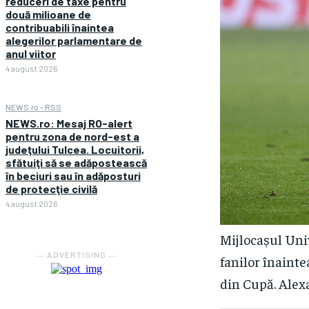
reduceri de taxe pentru
două milioane de
contribuabili înaintea
alegerilor parlamentare de
anul viitor
4 august 2026
NEWS.ro - RSS
NEWS.ro: Mesaj RO-alert
pentru zona de nord-est a
judeţului Tulcea. Locuitorii,
sfătuiţi să se adăpostească
în beciuri sau în adăposturi
de protecţie civilă
4 august 2026
Mijlocașul Univ
― ADVERTISING ―
fanilor înainte
din Cupă. Alexa