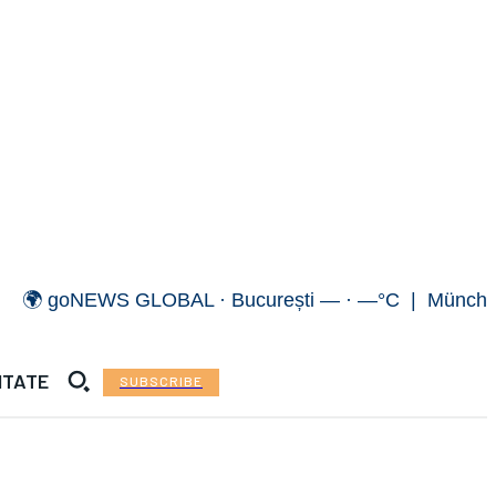
goNEWS GLOBAL · București — · —°C | München — · 
ITATE
SUBSCRIBE