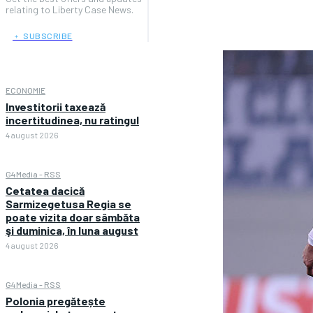
relating to Liberty Case News.
﹢ SUBSCRIBE
ECONOMIE
Investitorii taxează
incertitudinea, nu ratingul
4 august 2026
G4Media - RSS
Cetatea dacică
Sarmizegetusa Regia se
poate vizita doar sâmbăta
şi duminica, în luna august
4 august 2026
G4Media - RSS
Polonia pregătește