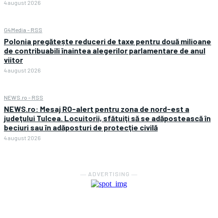
4 august 2026
G4Media - RSS
Polonia pregătește reduceri de taxe pentru două milioane
de contribuabili înaintea alegerilor parlamentare de anul
viitor
4 august 2026
NEWS.ro - RSS
NEWS.ro: Mesaj RO-alert pentru zona de nord-est a
judeţului Tulcea. Locuitorii, sfătuiţi să se adăpostească în
beciuri sau în adăposturi de protecţie civilă
4 august 2026
― ADVERTISING ―