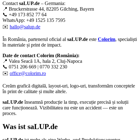
Contact
saLUP.de
– Germania:
📍 Bruckerstrasse 44, 82205 Gilching, Bayern
📞 +49 173 852 77 64
WhatsApp: +49 1525 135 7595
✉️
hallo@salup.de
În România, partenerul oficial al
saLUP.de
este
Colorim
, specialiști
în materiale și print de impact.
Date de contact Colorim (România):
📍 Valea Seacă 1A, hala 2, Cluj-Napoca
📞 0751 206 669 | 0770 332 230
✉️
office@colorim.ro
Creăm
grafică digitală
,
layout-uri
,
logo-uri
, transformăm conceptele
în
print de calitate
și multe altele.
saLUP.de
înseamnă producție la timp, execuție precisă și soluții
care funcționează. Vizibilitatea nu este un accident — este un
proces.
Was ist
saLUP.de
saLUP.de
ist mehr als eine Werbe- und Produktionsagentur.