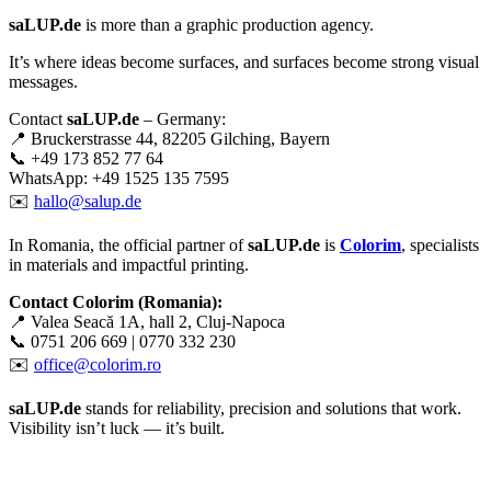
saLUP.de
is more than a graphic production agency.
It’s where ideas become surfaces, and surfaces become strong visual
messages.
Contact
saLUP.de
– Germany:
📍 Bruckerstrasse 44, 82205 Gilching, Bayern
📞 +49 173 852 77 64
WhatsApp: +49 1525 135 7595
✉️
hallo@salup.de
In Romania, the official partner of
saLUP.de
is
Colorim
, specialists
in materials and impactful printing.
Contact Colorim (Romania):
📍 Valea Seacă 1A, hall 2, Cluj-Napoca
📞 0751 206 669 | 0770 332 230
✉️
office@colorim.ro
saLUP.de
stands for reliability, precision and solutions that work.
Visibility isn’t luck — it’s built.