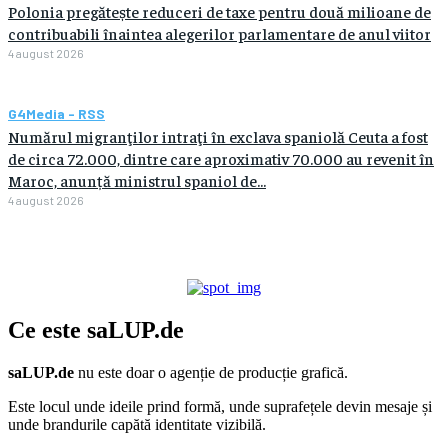
Polonia pregătește reduceri de taxe pentru două milioane de
contribuabili înaintea alegerilor parlamentare de anul viitor
4 august 2026
G4Media - RSS
Numărul migranţilor intraţi în exclava spaniolă Ceuta a fost
de circa 72.000, dintre care aproximativ 70.000 au revenit în
Maroc, anunță ministrul spaniol de...
4 august 2026
Ce este
saLUP.de
saLUP.de
nu este doar o agenție de producție grafică.
Este locul unde ideile prind formă, unde suprafețele devin mesaje și
unde brandurile capătă identitate vizibilă.