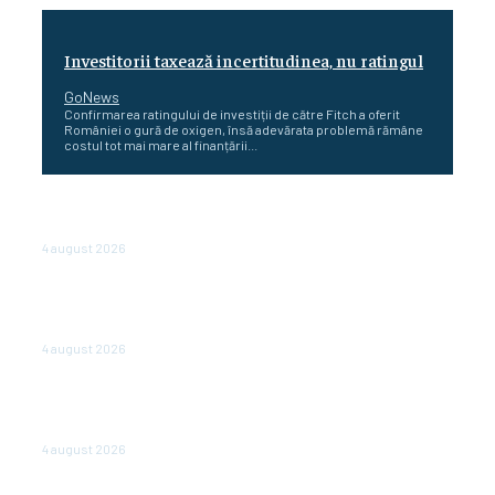
Investitorii taxează incertitudinea, nu ratingul
GoNews
Confirmarea ratingului de investiții de către Fitch a oferit
României o gură de oxigen, însă adevărata problemă rămâne
costul tot mai mare al finanțării...
Cetatea dacică Sarmizegetusa Regia se poate vizita
doar sâmbăta şi duminica, în luna august
4 august 2026
Polonia pregătește reduceri de taxe pentru două
milioane de contribuabili înaintea alegerilor
parlamentare de anul viitor
4 august 2026
NEWS.ro: Mesaj RO-alert pentru zona de nord-est a
judeţului Tulcea. Locuitorii, sfătuiţi să se adăpostească
în beciuri sau în adăposturi de protecţie civilă
4 august 2026