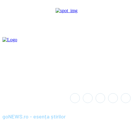
goNEWS.ro - esența știrilor
Înființat în anul 2008, goNEWS.ro a devenit rapid o sursă de știri