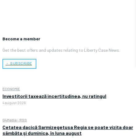
Become a member
Get the best offers and updates relating to Liberty Case News.
﹢ SUBSCRIBE
ECONOMIE
Investitorii taxează incertitudinea, nu ratingul
4 august 2026
G4Media - RSS
Cetatea dacică Sarmizegetusa Regia se poate vizita doar
sâmbăta şi duminica, în luna august