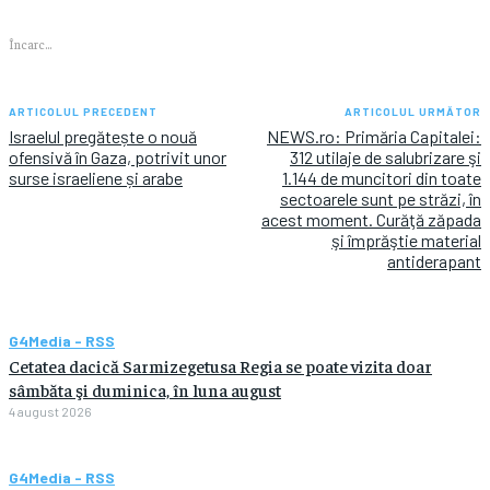
Încarc...
ARTICOLUL PRECEDENT
ARTICOLUL URMĂTOR
Israelul pregătește o nouă
NEWS.ro: Primăria Capitalei:
ofensivă în Gaza, potrivit unor
312 utilaje de salubrizare şi
surse israeliene și arabe
1.144 de muncitori din toate
sectoarele sunt pe străzi, în
acest moment. Curăţă zăpada
şi împrăştie material
antiderapant
G4Media - RSS
Cetatea dacică Sarmizegetusa Regia se poate vizita doar
sâmbăta şi duminica, în luna august
4 august 2026
G4Media - RSS