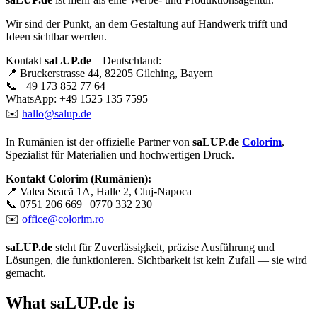
Wir sind der Punkt, an dem Gestaltung auf Handwerk trifft und
Ideen sichtbar werden.
Kontakt
saLUP.de
– Deutschland:
📍 Bruckerstrasse 44, 82205 Gilching, Bayern
📞 +49 173 852 77 64
WhatsApp: +49 1525 135 7595
✉️
hallo@salup.de
In Rumänien ist der offizielle Partner von
saLUP.de
Colorim
,
Spezialist für Materialien und hochwertigen Druck.
Kontakt Colorim (Rumänien):
📍 Valea Seacă 1A, Halle 2, Cluj-Napoca
📞 0751 206 669 | 0770 332 230
✉️
office@colorim.ro
saLUP.de
steht für Zuverlässigkeit, präzise Ausführung und
Lösungen, die funktionieren. Sichtbarkeit ist kein Zufall — sie wird
gemacht.
What
saLUP.de
is