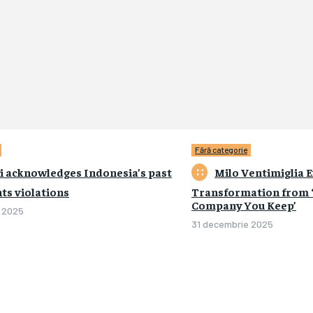
Fără categorie
 acknowledges Indonesia’s past
Milo Ventimiglia E
ts violations
Transformation from ‘T
Company You Keep’
 2025
0
31 decembrie 2025
0