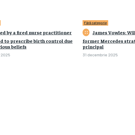
Fără categorie
ed by a fired nurse practitioner
James Vowles: Wil
d to prescribe birth control due
former Mercedes strat
gious beliefs
principal
 2025
0
31 decembrie 2025
0