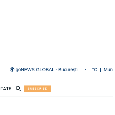
🌍 goNEWS GLOBAL · București — · —°C | München —
ITATE
SUBSCRIBE