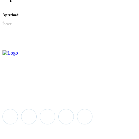
Apreciază:
Încarc...