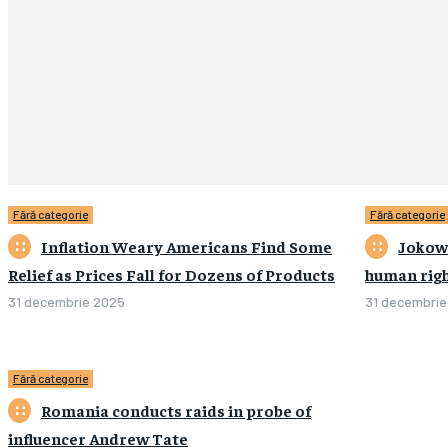
Fără categorie
Fără categorie
Inflation Weary Americans Find Some
Jokowi
Relief as Prices Fall for Dozens of Products
human righ
31 decembrie 2025
0
31 decembrie
Fără categorie
Romania conducts raids in probe of
influencer Andrew Tate