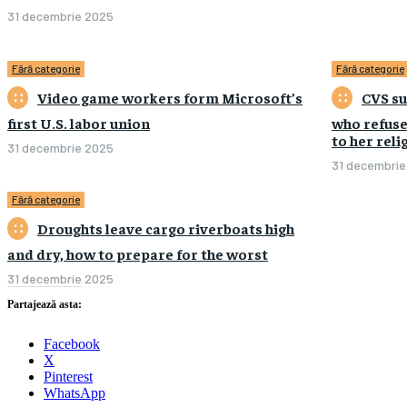
31 decembrie 2025
0
Fără categorie
Fără categorie
Video game workers form Microsoft’s
CVS su
first U.S. labor union
who refuse
to her reli
31 decembrie 2025
0
31 decembrie
Fără categorie
Droughts leave cargo riverboats high
and dry, how to prepare for the worst
31 decembrie 2025
0
Partajează asta:
Facebook
X
Pinterest
WhatsApp