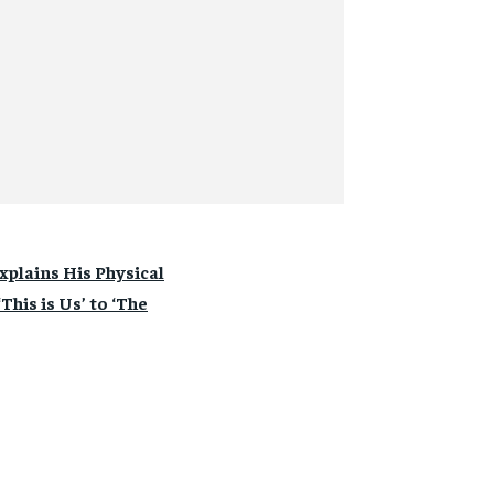
xplains His Physical
his is Us’ to ‘The