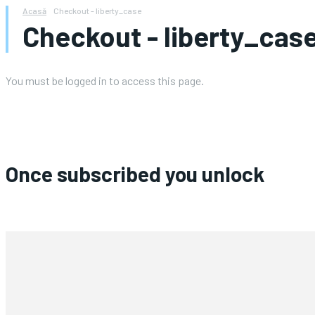
Acasă
Checkout - liberty_case
Checkout - liberty_cas
You must be logged in to access this page.
Once subscribed you unlock