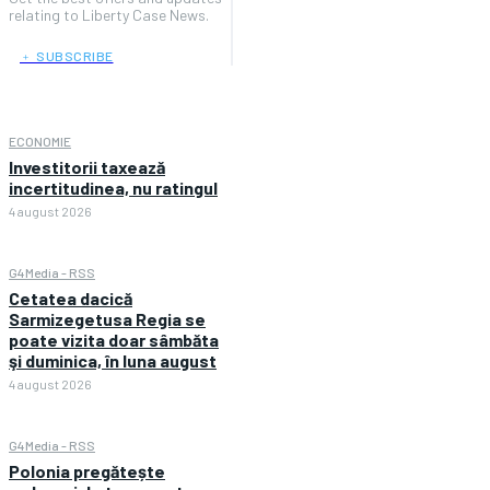
relating to Liberty Case News.
﹢ SUBSCRIBE
ECONOMIE
Investitorii taxează
incertitudinea, nu ratingul
4 august 2026
G4Media - RSS
Cetatea dacică
Sarmizegetusa Regia se
poate vizita doar sâmbăta
şi duminica, în luna august
4 august 2026
G4Media - RSS
Polonia pregătește