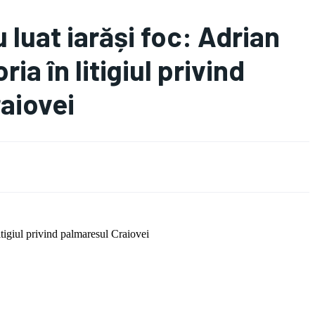
 luat iarăși foc: Adrian
ia în litigiul privind
aiovei