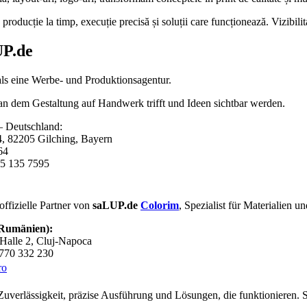
roducție la timp, execuție precisă și soluții care funcționează. Vizibili
P.de
als eine Werbe- und Produktionsagentur.
 an dem Gestaltung auf Handwerk trifft und Ideen sichtbar werden.
 Deutschland:
4, 82205 Gilching, Bayern
64
5 135 7595
offizielle Partner von
saLUP.de
Colorim
, Spezialist für Materialien 
(Rumänien):
Halle 2, Cluj-Napoca
0770 332 230
ro
 Zuverlässigkeit, präzise Ausführung und Lösungen, die funktionieren. S