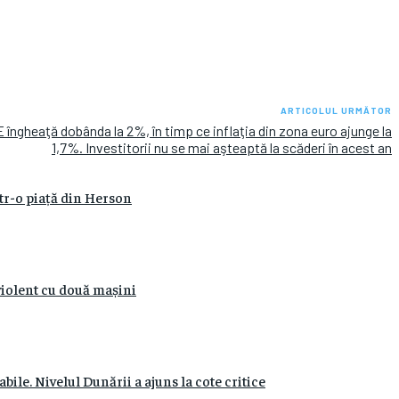
ARTICOLUL URMĂTOR
 îngheaţă dobânda la 2%, în timp ce inflaţia din zona euro ajunge la
1,7%. Investitorii nu se mai aşteaptă la scăderi în acest an
ntr-o piață din Herson
 violent cu două mașini
ile. Nivelul Dunării a ajuns la cote critice