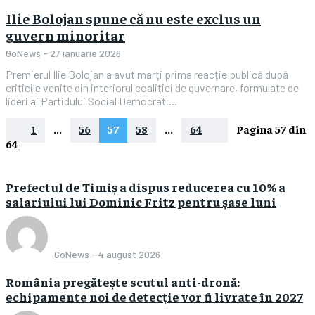
Ilie Bolojan spune că nu este exclus un
guvern minoritar
GoNews
-
27 ianuarie 2026
Premierul Ilie Bolojan a avut marți prima reacție publică după
criticile venite din interiorul coaliției de guvernare, formulate de
lideri ai Partidului Social Democrat....
1
...
56
57
58
...
64
Pagina 57 din
64
Prefectul de Timiș a dispus reducerea cu 10% a
salariului lui Dominic Fritz pentru șase luni
GoNews
-
4 august 2026
România pregătește scutul anti-dronă:
echipamente noi de detecție vor fi livrate în 2027