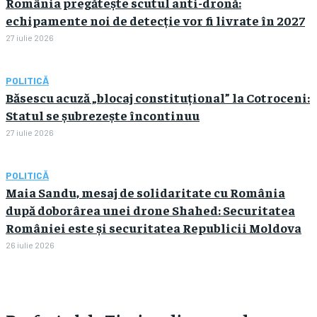
România pregătește scutul anti-dronă:
echipamente noi de detecție vor fi livrate în 2027
27 iulie 2026
POLITICĂ
Băsescu acuză „blocaj constituțional” la Cotroceni:
Statul se șubrezește încontinuu
27 iulie 2026
POLITICĂ
Maia Sandu, mesaj de solidaritate cu România
după doborârea unei drone Shahed: Securitatea
României este și securitatea Republicii Moldova
26 iulie 2026