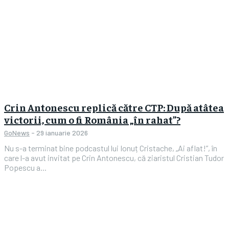
Crin Antonescu replică către CTP: După atâtea
victorii, cum o fi România „în rahat”?
GoNews
-
29 ianuarie 2026
Nu s-a terminat bine podcastul lui Ionuț Cristache, „Ai aflat!”, în
care l-a avut invitat pe Crin Antonescu, că ziaristul Cristian Tudor
Popescu a...