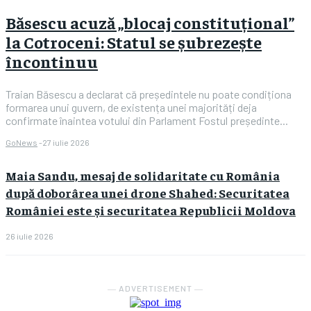
Băsescu acuză „blocaj constituțional”
la Cotroceni: Statul se șubrezește
încontinuu
Traian Băsescu a declarat că președintele nu poate condiționa
formarea unui guvern, de existența unei majorități deja
confirmate înaintea votului din Parlament Fostul președinte...
GoNews
-
27 iulie 2026
Maia Sandu, mesaj de solidaritate cu România
după doborârea unei drone Shahed: Securitatea
României este și securitatea Republicii Moldova
26 iulie 2026
― ADVERTISEMENT ―