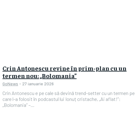
Crin Antonescu revine în prim-plan cu un
termen nou: „Bolomania”
GoNews
-
27 ianuarie 2026
Crin Antonescu e pe cale să devină trend-setter cu un termen pe
care l-a folosit în podcastul lui Ionuț cristache, „Ai aflat!”:
„Bolomania” –...