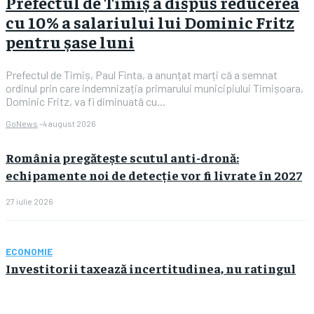
Prefectul de Timiș a dispus reducerea
cu 10% a salariului lui Dominic Fritz
pentru șase luni
Prefectul de Timiș, Paul Finta, a anunțat marți că a semnat
ordinul prin care indemnizația primarului municipiului Timișoara,
Dominic Fritz, va fi diminuată cu...
GoNews
-
4 august 2026
România pregătește scutul anti-dronă:
echipamente noi de detecție vor fi livrate în 2027
27 iulie 2026
ECONOMIE
Investitorii taxează incertitudinea, nu ratingul