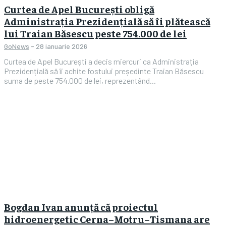
Curtea de Apel București obligă
Administrația Prezidențială să îi plătească
lui Traian Băsescu peste 754.000 de lei
GoNews
-
28 ianuarie 2026
Curtea de Apel București a decis miercuri ca Administrația
Prezidențială să îi achite fostului președinte Traian Băsescu
suma de peste 754.000 de lei, reprezentând...
Bogdan Ivan anunță că proiectul
hidroenergetic Cerna–Motru–Tismana are