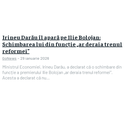
Irineu Darău îl apară pe Ilie Bolojan:
Schimbarea lui din funcție „ar deraia trenul
reformei”
GoNews
-
29 ianuarie 2026
Ministrul Economiei, Irineu Darău, a declarat că o schimbare din
funcție a premierului Ilie Bolojan „ar deraia trenul reformei”.
Acesta a declarat că nu...