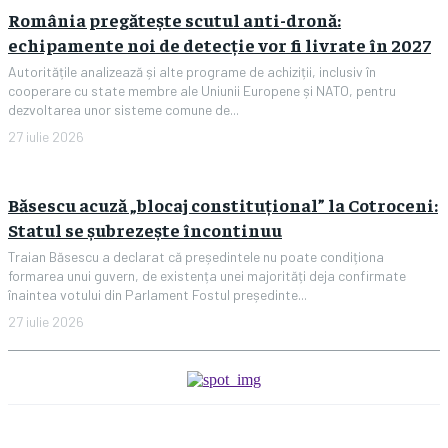
România pregătește scutul anti-dronă:
echipamente noi de detecție vor fi livrate în 2027
Autoritățile analizează și alte programe de achiziții, inclusiv în
cooperare cu state membre ale Uniunii Europene și NATO, pentru
dezvoltarea unor sisteme comune de...
27 iulie 2026
Băsescu acuză „blocaj constituțional” la Cotroceni:
Statul se șubrezește încontinuu
Traian Băsescu a declarat că președintele nu poate condiționa
formarea unui guvern, de existența unei majorități deja confirmate
înaintea votului din Parlament Fostul președinte...
27 iulie 2026