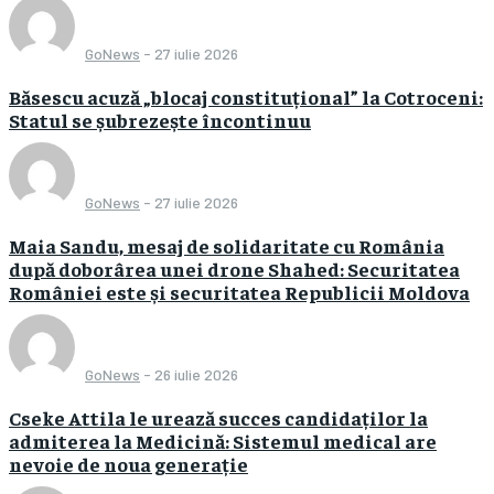
GoNews
-
27 iulie 2026
Băsescu acuză „blocaj constituțional” la Cotroceni:
Statul se șubrezește încontinuu
GoNews
-
27 iulie 2026
Maia Sandu, mesaj de solidaritate cu România
după doborârea unei drone Shahed: Securitatea
României este și securitatea Republicii Moldova
GoNews
-
26 iulie 2026
Cseke Attila le urează succes candidaților la
admiterea la Medicină: Sistemul medical are
nevoie de noua generație