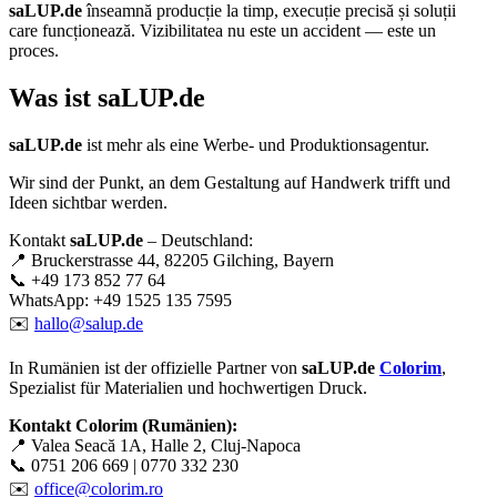
saLUP.de
înseamnă producție la timp, execuție precisă și soluții
care funcționează. Vizibilitatea nu este un accident — este un
proces.
Was ist
saLUP.de
saLUP.de
ist mehr als eine Werbe- und Produktionsagentur.
Wir sind der Punkt, an dem Gestaltung auf Handwerk trifft und
Ideen sichtbar werden.
Kontakt
saLUP.de
– Deutschland:
📍 Bruckerstrasse 44, 82205 Gilching, Bayern
📞 +49 173 852 77 64
WhatsApp: +49 1525 135 7595
✉️
hallo@salup.de
In Rumänien ist der offizielle Partner von
saLUP.de
Colorim
,
Spezialist für Materialien und hochwertigen Druck.
Kontakt Colorim (Rumänien):
📍 Valea Seacă 1A, Halle 2, Cluj-Napoca
📞 0751 206 669 | 0770 332 230
✉️
office@colorim.ro