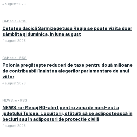
4 august 2026
G4Media - RSS
Cetatea dacică Sarmizegetusa Regia se poate vizita doar
sâmbăta şi duminica, în luna august
4 august 2026
G4Media - RSS
Polonia pregătește reduceri de taxe pentru două milioane
de contribuabili înaintea alegerilor parlamentare de anul
viitor
4 august 2026
NEWS.ro - RSS
NEWS.ro: Mesaj RO-alert pentru zona de nord-est a
judeţului Tulcea. Locuitorii, sfătuiţi să se adăpostească în
beciuri sau în adăposturi de protecţie civilă
4 august 2026