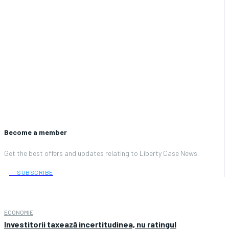
Become a member
Get the best offers and updates relating to Liberty Case News.
﹢ SUBSCRIBE
ECONOMIE
Investitorii taxează incertitudinea, nu ratingul