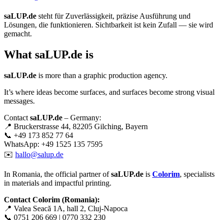
saLUP.de
steht für Zuverlässigkeit, präzise Ausführung und
Lösungen, die funktionieren. Sichtbarkeit ist kein Zufall — sie wird
gemacht.
What
saLUP.de
is
saLUP.de
is more than a graphic production agency.
It’s where ideas become surfaces, and surfaces become strong visual
messages.
Contact
saLUP.de
– Germany:
📍 Bruckerstrasse 44, 82205 Gilching, Bayern
📞 +49 173 852 77 64
WhatsApp: +49 1525 135 7595
✉️
hallo@salup.de
In Romania, the official partner of
saLUP.de
is
Colorim
, specialists
in materials and impactful printing.
Contact Colorim (Romania):
📍 Valea Seacă 1A, hall 2, Cluj-Napoca
📞 0751 206 669 | 0770 332 230