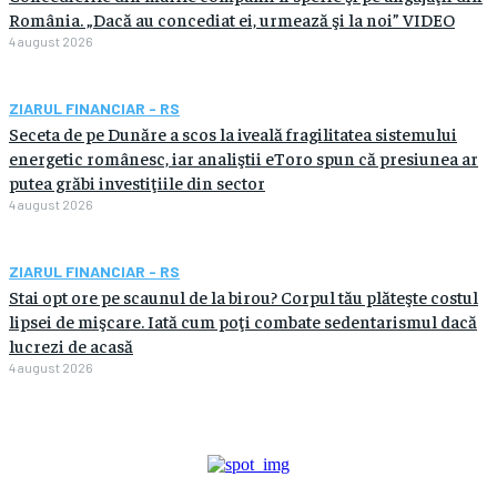
România. „Dacă au concediat ei, urmează şi la noi” VIDEO
4 august 2026
ZIARUL FINANCIAR - RS
Seceta de pe Dunăre a scos la iveală fragilitatea sistemului
energetic românesc, iar analiştii eToro spun că presiunea ar
putea grăbi investiţiile din sector
4 august 2026
ZIARUL FINANCIAR - RS
Stai opt ore pe scaunul de la birou? Corpul tău plăteşte costul
lipsei de mişcare. Iată cum poţi combate sedentarismul dacă
lucrezi de acasă
4 august 2026