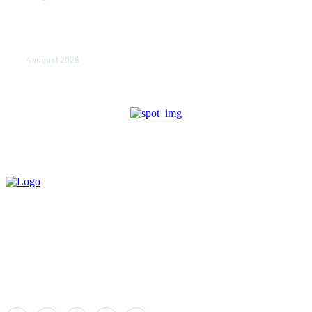
NEWS.ro: Mesaj RO-alert pentru zona de nord-est a
judeţului Tulcea. Locuitorii, sfătuiţi să se adăpostească
în beciuri sau în adăposturi de protecţie civilă
4 august 2026