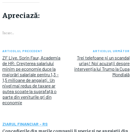
Apreciază:
Încarc...
ARTICOLUL PRECEDENT
ARTICOLUL URMĂTOR
ZF Live. Sorin Faur, Academia
Trei telefoane și un scandal
de HR: Creşterea salariului
uriaș! Noi acuzații despre
minim pe economie duce la
intervenția lui Trump la Cupa
majorări salariale pentru 1,3 –
Mondială
1,5 milioane de angajaţi. Un
nivel mai redus de taxare ar
putea scoate la suprafaţă o
parte din veniturile gri din
economie
ZIARUL FINANCIAR - RS
Concedierile din marile companii îi sperie şi pe angajaţii din