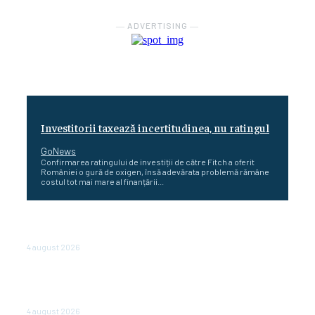
― ADVERTISING ―
Investitorii taxează incertitudinea, nu ratingul
GoNews
Confirmarea ratingului de investiții de către Fitch a oferit
României o gură de oxigen, însă adevărata problemă rămâne
costul tot mai mare al finanțării...
Cetatea dacică Sarmizegetusa Regia se poate vizita
doar sâmbăta şi duminica, în luna august
4 august 2026
Polonia pregătește reduceri de taxe pentru două
milioane de contribuabili înaintea alegerilor
parlamentare de anul viitor
4 august 2026