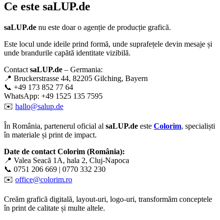
Ce este
saLUP.de
saLUP.de
nu este doar o agenție de producție grafică.
Este locul unde ideile prind formă, unde suprafețele devin mesaje și
unde brandurile capătă identitate vizibilă.
Contact
saLUP.de
– Germania:
📍 Bruckerstrasse 44, 82205 Gilching, Bayern
📞 +49 173 852 77 64
WhatsApp: +49 1525 135 7595
✉️
hallo@salup.de
În România, partenerul oficial al
saLUP.de
este
Colorim
, specialiști
în materiale și print de impact.
Date de contact Colorim (România):
📍 Valea Seacă 1A, hala 2, Cluj-Napoca
📞 0751 206 669 | 0770 332 230
✉️
office@colorim.ro
Creăm
grafică digitală
,
layout-uri
,
logo-uri
, transformăm conceptele
în
print de calitate
și multe altele.