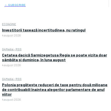
﹢ SUBSCRIBE
ECONOMIE
Investitorii taxează incertitudinea, nu ratingul
4 august 2026
G4Media - RSS
Cetatea dacică Sarmizegetusa Regia se poate vizita doar
sâmbăta şi duminica, în luna august
4 august 2026
G4Media - RSS
Polonia pregătește reduceri de taxe pentru două milioane
de contribuabili înaintea alegerilor parlamentare de anul
viitor
4 august 2026