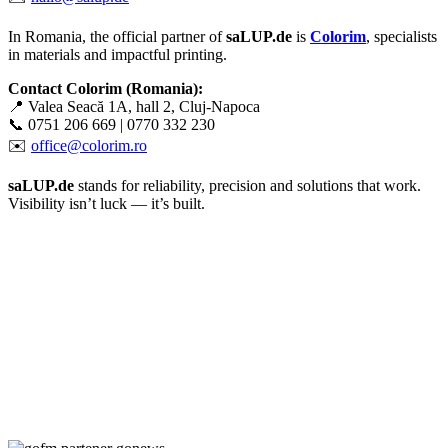
In Romania, the official partner of
saLUP.de
is
Colorim
, specialists
in materials and impactful printing.
Contact Colorim (Romania):
📍 Valea Seacă 1A, hall 2, Cluj-Napoca
📞 0751 206 669 | 0770 332 230
✉️
office@colorim.ro
saLUP.de
stands for reliability, precision and solutions that work.
Visibility isn’t luck — it’s built.