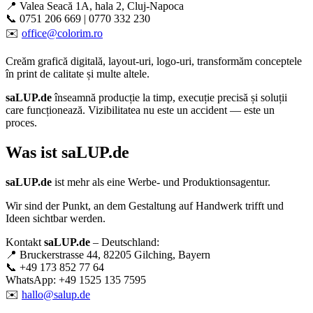
📍 Valea Seacă 1A, hala 2, Cluj-Napoca
📞 0751 206 669 | 0770 332 230
✉️
office@colorim.ro
Creăm
grafică digitală
,
layout-uri
,
logo-uri
, transformăm conceptele
în
print de calitate
și multe altele.
saLUP.de
înseamnă producție la timp, execuție precisă și soluții
care funcționează. Vizibilitatea nu este un accident — este un
proces.
Was ist
saLUP.de
saLUP.de
ist mehr als eine Werbe- und Produktionsagentur.
Wir sind der Punkt, an dem Gestaltung auf Handwerk trifft und
Ideen sichtbar werden.
Kontakt
saLUP.de
– Deutschland:
📍 Bruckerstrasse 44, 82205 Gilching, Bayern
📞 +49 173 852 77 64
WhatsApp: +49 1525 135 7595
✉️
hallo@salup.de