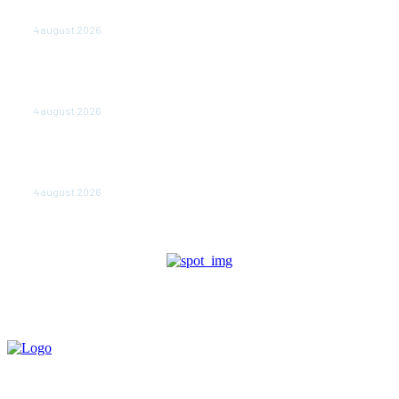
doar sâmbăta şi duminica, în luna august
4 august 2026
Polonia pregătește reduceri de taxe pentru două
milioane de contribuabili înaintea alegerilor
parlamentare de anul viitor
4 august 2026
NEWS.ro: Mesaj RO-alert pentru zona de nord-est a
judeţului Tulcea. Locuitorii, sfătuiţi să se adăpostească
în beciuri sau în adăposturi de protecţie civilă
4 august 2026