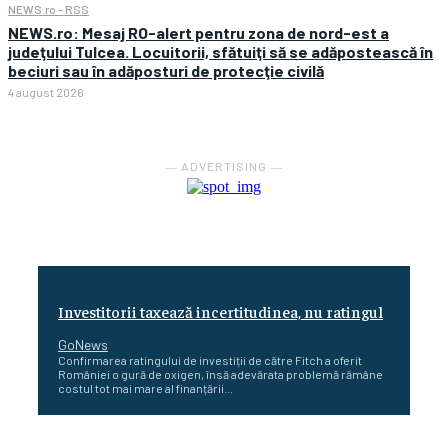
NEWS.ro - RSS
NEWS.ro: Mesaj RO-alert pentru zona de nord-est a
judeţului Tulcea. Locuitorii, sfătuiţi să se adăpostească în
beciuri sau în adăposturi de protecţie civilă
4 august 2026
― ADVERTISING ―
Investitorii taxează incertitudinea, nu ratingul
GoNews
Confirmarea ratingului de investiții de către Fitch a oferit
României o gură de oxigen, însă adevărata problemă rămâne
costul tot mai mare al finanțării...
Cetatea dacică Sarmizegetusa Regia se poate vizita