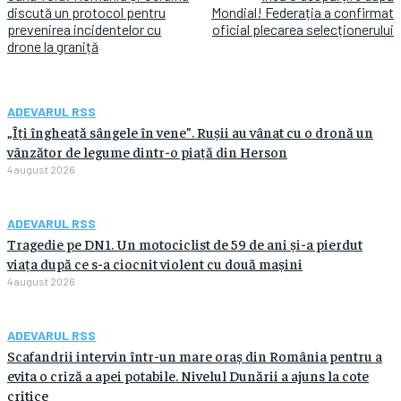
discută un protocol pentru
Mondial! Federația a confirmat
prevenirea incidentelor cu
oficial plecarea selecționerului
drone la graniță
ADEVARUL RSS
„Îți îngheață sângele în vene”. Rușii au vânat cu o dronă un
vânzător de legume dintr-o piață din Herson
4 august 2026
ADEVARUL RSS
Tragedie pe DN1. Un motociclist de 59 de ani și-a pierdut
viața după ce s-a ciocnit violent cu două mașini
4 august 2026
ADEVARUL RSS
Scafandrii intervin într-un mare oraș din România pentru a
evita o criză a apei potabile. Nivelul Dunării a ajuns la cote
critice