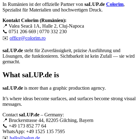
In Rumänien ist der offizielle Partner von
saLUP.de
Colorim
,
Spezialist für Materialien und hochwertigen Druck.
Kontakt Colorim (Rumänien):
📍 Valea Seacă 1A, Halle 2, Cluj-Napoca
📞 0751 206 669 | 0770 332 230
✉️
office@colorim.ro
saLUP.de
steht für Zuverlässigkeit, präzise Ausführung und
Lösungen, die funktionieren. Sichtbarkeit ist kein Zufall — sie wird
gemacht.
What
saLUP.de
is
saLUP.de
is more than a graphic production agency.
It’s where ideas become surfaces, and surfaces become strong visual
messages.
Contact
saLUP.de
– Germany:
📍 Bruckerstrasse 44, 82205 Gilching, Bayern
📞 +49 173 852 77 64
WhatsApp: +49 1525 135 7595
✉️
hallo@salup.de