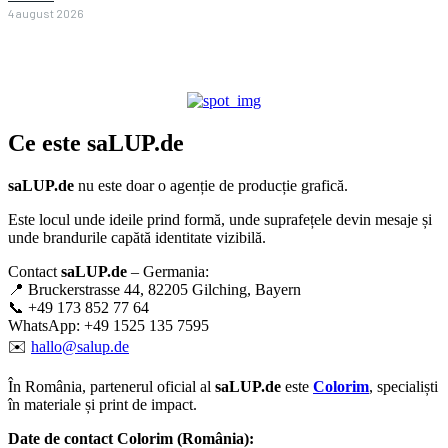
4 august 2026
Ce este
saLUP.de
saLUP.de
nu este doar o agenție de producție grafică.
Este locul unde ideile prind formă, unde suprafețele devin mesaje și
unde brandurile capătă identitate vizibilă.
Contact
saLUP.de
– Germania:
📍 Bruckerstrasse 44, 82205 Gilching, Bayern
📞 +49 173 852 77 64
WhatsApp: +49 1525 135 7595
✉️
hallo@salup.de
În România, partenerul oficial al
saLUP.de
este
Colorim
, specialiști
în materiale și print de impact.
Date de contact Colorim (România):