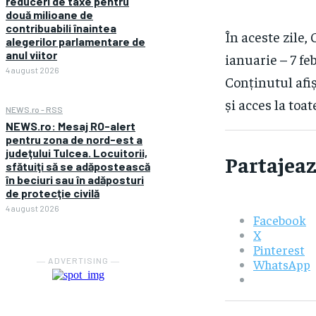
reduceri de taxe pentru
două milioane de
contribuabili înaintea
În aceste zile
alegerilor parlamentare de
anul viitor
ianuarie – 7 fe
4 august 2026
Conținutul afiș
și acces la toat
NEWS.ro - RSS
NEWS.ro: Mesaj RO-alert
pentru zona de nord-est a
judeţului Tulcea. Locuitorii,
Partajeaz
sfătuiţi să se adăpostească
în beciuri sau în adăposturi
de protecţie civilă
4 august 2026
Facebook
X
Pinterest
― ADVERTISING ―
WhatsApp