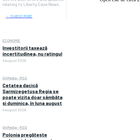
relating to Liberty Case News.
﹢ SUBSCRIBE
ECONOMIE
Investitorii taxează
incertitudinea, nu ratingul
4 august 2026
G4Media - RSS
Cetatea dacică
Sarmizegetusa Regia se
poate vizita doar sâmbăta
şi duminica, în luna august
4 august 2026
G4Media - RSS
Polonia pregătește