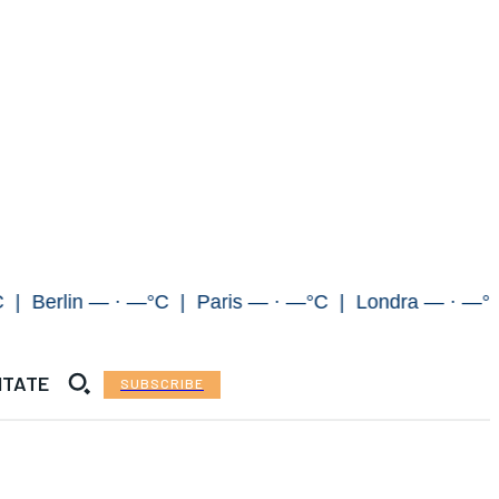
lin — · —°C | Paris — · —°C | Londra — · —°C | 
ITATE
SUBSCRIBE