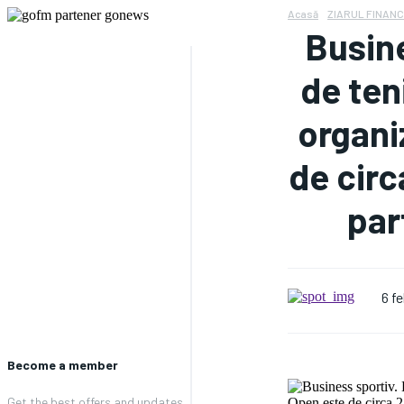
Acasă
ZIARUL FINANC
Busine
de teni
organi
de circ
par
6 f
Become a member
Get the best offers and updates