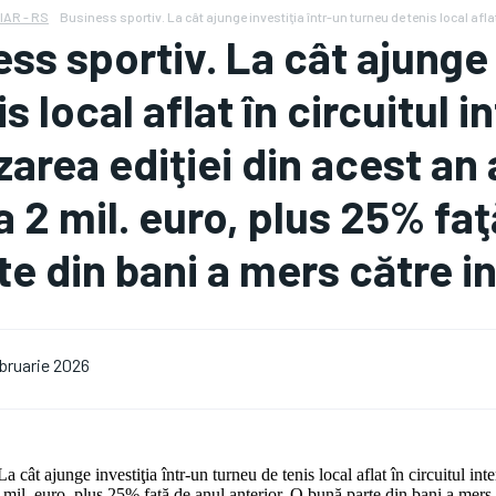
IAR - RS
Business sportiv. La cât ajunge investiţia într-un turneu de tenis local aflat
ss sportiv. La cât ajunge 
s local aflat în circuitul i
zarea ediţiei din acest an
a 2 mil. euro, plus 25% faţ
te din bani a mers către i
ebruarie 2026