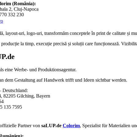
olorim (România):
hala 2, Cluj-Napoca
0770 332 230
ro
lă
,
layout-uri
,
logo-uri
, transformăm conceptele în
print de calitate
și mul
roducție la timp, execuție precisă și soluții care funcționează. Vizibili
P.de
als eine Werbe- und Produktionsagentur.
 an dem Gestaltung auf Handwerk trifft und Ideen sichtbar werden.
 Deutschland:
4, 82205 Gilching, Bayern
64
5 135 7595
offizielle Partner von
saLUP.de
Colorim
, Spezialist für Materialien 
(Rumänien):