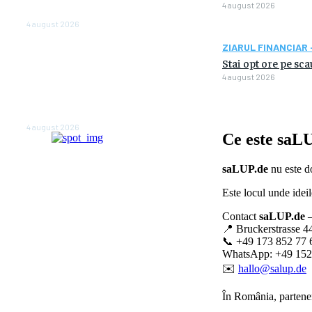
4 august 2026
anul viitor
4 august 2026
ZIARUL FINANCIAR 
NEWS.ro: Mesaj RO-alert
Stai opt ore pe sc
pentru zona de nord-est a
judeţului Tulcea. Locuitorii,
4 august 2026
sfătuiţi să se adăpostească
în beciuri sau în adăposturi
de protecţie civilă
4 august 2026
Ce este
saLU
saLUP.de
nu este do
Este locul unde ideil
Contact
saLUP.de
–
📍 Bruckerstrasse 4
📞 +49 173 852 77 
WhatsApp: +49 152
✉️
hallo@salup.de
În România, partener