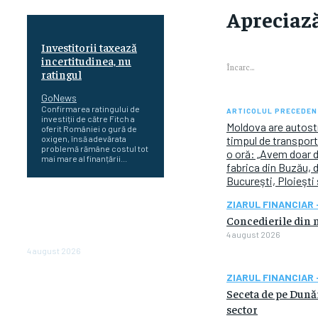
Apreciază
Investitorii taxează
incertitudinea, nu
Încarc...
ratingul
GoNews
Confirmarea ratingului de
ARTICOLUL PRECEDEN
investiții de către Fitch a
Moldova are autost
oferit României o gură de
oxigen, însă adevărata
timpul de transport
problemă rămâne costul tot
o oră: „Avem doar d
mai mare al finanțării...
fabrica din Buzău, da
Bucureşti, Ploieşti
Cetatea dacică
ZIARUL FINANCIAR 
Sarmizegetusa Regia se
Concedierile din m
poate vizita doar sâmbăta şi
4 august 2026
duminica, în luna august
4 august 2026
Polonia pregătește reduceri
ZIARUL FINANCIAR 
de taxe pentru două milioane
Seceta de pe Dunăre
de contribuabili înaintea
sector
alegerilor parlamentare de