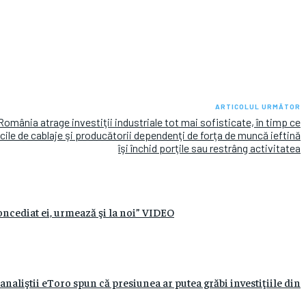
ARTICOLUL URMĂTOR
România atrage investiţii industriale tot mai sofisticate, în timp ce
icile de cablaje şi producătorii dependenţi de forţa de muncă ieftină
îşi închid porţile sau restrâng activitatea
oncediat ei, urmează şi la noi” VIDEO
analiştii eToro spun că presiunea ar putea grăbi investiţiile din