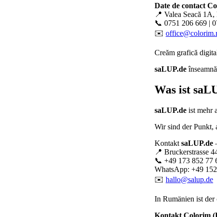
Date de contact C
📍 Valea Seacă 1A, 
📞 0751 206 669 | 
✉️
office@colorim.
Creăm
grafică digita
saLUP.de
înseamnă p
Was ist
saLU
saLUP.de
ist mehr 
Wir sind der Punkt,
Kontakt
saLUP.de
–
📍 Bruckerstrasse 4
📞 +49 173 852 77 
WhatsApp: +49 152
✉️
hallo@salup.de
In Rumänien ist der 
Kontakt Colorim 