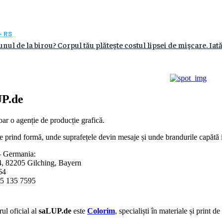
- RS
aunul de la birou? Corpul tău plăteşte costul lipsei de mişcare. 
P.de
ar o agenție de producție grafică.
e prind formă, unde suprafețele devin mesaje și unde brandurile capătă id
 Germania:
4, 82205 Gilching, Bayern
64
5 135 7595
ul oficial al
saLUP.de
este
Colorim
, specialiști în materiale și print d