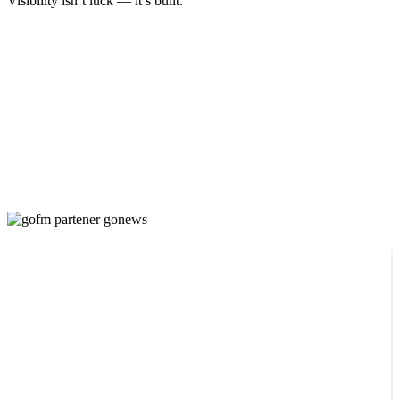
Visibility isn’t luck — it’s built.