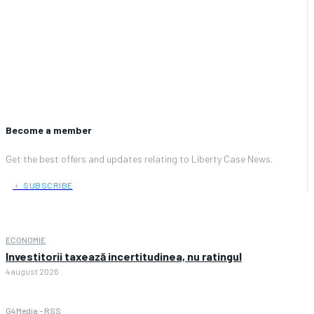
Become a member
Get the best offers and updates relating to Liberty Case News.
﹢ SUBSCRIBE
ECONOMIE
Investitorii taxează incertitudinea, nu ratingul
4 august 2026
G4Media - RSS