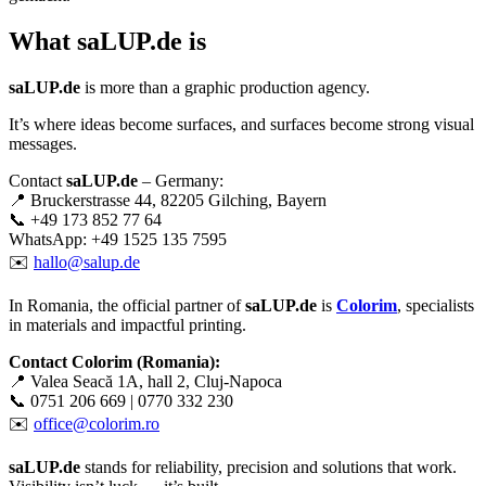
What
saLUP.de
is
saLUP.de
is more than a graphic production agency.
It’s where ideas become surfaces, and surfaces become strong visual
messages.
Contact
saLUP.de
– Germany:
📍 Bruckerstrasse 44, 82205 Gilching, Bayern
📞 +49 173 852 77 64
WhatsApp: +49 1525 135 7595
✉️
hallo@salup.de
In Romania, the official partner of
saLUP.de
is
Colorim
, specialists
in materials and impactful printing.
Contact Colorim (Romania):
📍 Valea Seacă 1A, hall 2, Cluj-Napoca
📞 0751 206 669 | 0770 332 230
✉️
office@colorim.ro
saLUP.de
stands for reliability, precision and solutions that work.