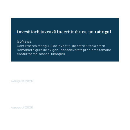
Investitorii taxează incertitudinea, nu ratingul
GoNews
Confirmarea ratingului de investiții de către Fitch a oferit
României o gură de oxigen, însă adevărata problemă rămâne
costul tot mai mare al finanțării...
Cetatea dacică Sarmizegetusa Regia se poate vizita
doar sâmbăta şi duminica, în luna august
4 august 2026
Polonia pregătește reduceri de taxe pentru două
milioane de contribuabili înaintea alegerilor
parlamentare de anul viitor
4 august 2026
NEWS.ro: Mesaj RO-alert pentru zona de nord-est a
judeţului Tulcea. Locuitorii, sfătuiţi să se adăpostească
în beciuri sau în adăposturi de protecţie civilă