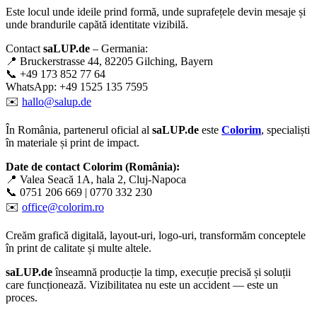
Este locul unde ideile prind formă, unde suprafețele devin mesaje și
unde brandurile capătă identitate vizibilă.
Contact
saLUP.de
– Germania:
📍 Bruckerstrasse 44, 82205 Gilching, Bayern
📞 +49 173 852 77 64
WhatsApp: +49 1525 135 7595
✉️
hallo@salup.de
În România, partenerul oficial al
saLUP.de
este
Colorim
, specialiști
în materiale și print de impact.
Date de contact Colorim (România):
📍 Valea Seacă 1A, hala 2, Cluj-Napoca
📞 0751 206 669 | 0770 332 230
✉️
office@colorim.ro
Creăm
grafică digitală
,
layout-uri
,
logo-uri
, transformăm conceptele
în
print de calitate
și multe altele.
saLUP.de
înseamnă producție la timp, execuție precisă și soluții
care funcționează. Vizibilitatea nu este un accident — este un
proces.