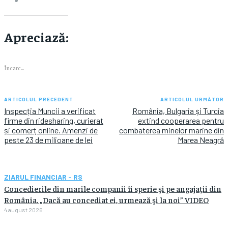
Apreciază:
Încarc...
ARTICOLUL PRECEDENT
ARTICOLUL URMĂTOR
Inspecția Muncii a verificat
România, Bulgaria și Turcia
firme din ridesharing, curierat
extind cooperarea pentru
și comerț online. Amenzi de
combaterea minelor marine din
peste 23 de milioane de lei
Marea Neagră
ZIARUL FINANCIAR - RS
Concedierile din marile companii îi sperie şi pe angajaţii din
România. „Dacă au concediat ei, urmează şi la noi” VIDEO
4 august 2026