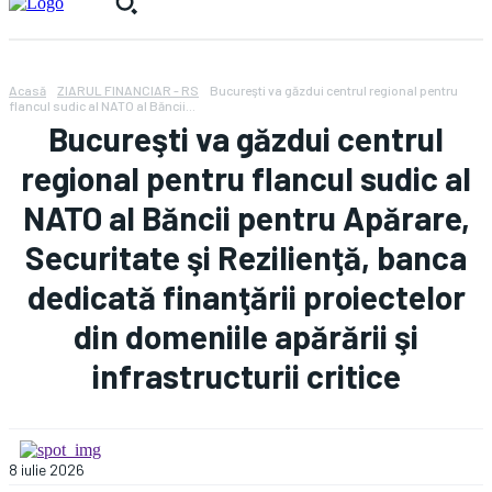
Acasă
ZIARUL FINANCIAR - RS
Bucureşti va găzdui centrul regional pentru
flancul sudic al NATO al Băncii...
Bucureşti va găzdui centrul
regional pentru flancul sudic al
NATO al Băncii pentru Apărare,
Securitate şi Rezilienţă, banca
dedicată finanţării proiectelor
din domeniile apărării şi
infrastructurii critice
8 iulie 2026