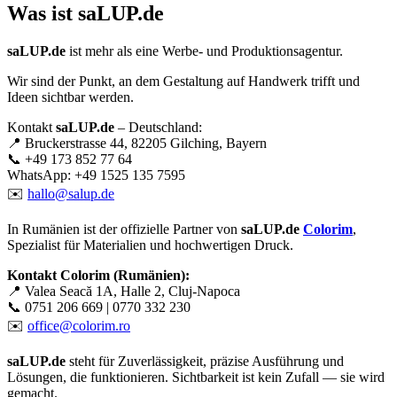
Was ist
saLUP.de
saLUP.de
ist mehr als eine Werbe- und Produktionsagentur.
Wir sind der Punkt, an dem Gestaltung auf Handwerk trifft und
Ideen sichtbar werden.
Kontakt
saLUP.de
– Deutschland:
📍 Bruckerstrasse 44, 82205 Gilching, Bayern
📞 +49 173 852 77 64
WhatsApp: +49 1525 135 7595
✉️
hallo@salup.de
In Rumänien ist der offizielle Partner von
saLUP.de
Colorim
,
Spezialist für Materialien und hochwertigen Druck.
Kontakt Colorim (Rumänien):
📍 Valea Seacă 1A, Halle 2, Cluj-Napoca
📞 0751 206 669 | 0770 332 230
✉️
office@colorim.ro
saLUP.de
steht für Zuverlässigkeit, präzise Ausführung und
Lösungen, die funktionieren. Sichtbarkeit ist kein Zufall — sie wird
gemacht.