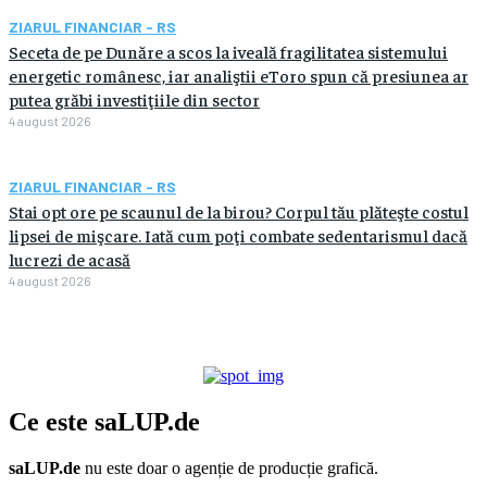
ZIARUL FINANCIAR - RS
Seceta de pe Dunăre a scos la iveală fragilitatea sistemului
energetic românesc, iar analiştii eToro spun că presiunea ar
putea grăbi investiţiile din sector
4 august 2026
ZIARUL FINANCIAR - RS
Stai opt ore pe scaunul de la birou? Corpul tău plăteşte costul
lipsei de mişcare. Iată cum poţi combate sedentarismul dacă
lucrezi de acasă
4 august 2026
Ce este
saLUP.de
saLUP.de
nu este doar o agenție de producție grafică.