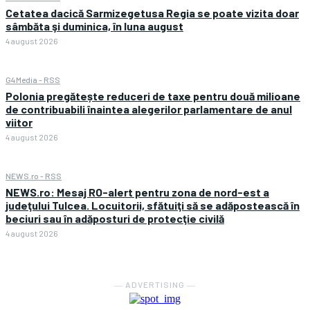
Cetatea dacică Sarmizegetusa Regia se poate vizita doar
sâmbăta şi duminica, în luna august
4 august 2026
G4Media - RSS
Polonia pregătește reduceri de taxe pentru două milioane
de contribuabili înaintea alegerilor parlamentare de anul
viitor
4 august 2026
NEWS.ro - RSS
NEWS.ro: Mesaj RO-alert pentru zona de nord-est a
judeţului Tulcea. Locuitorii, sfătuiţi să se adăpostească în
beciuri sau în adăposturi de protecţie civilă
4 august 2026
― ADVERTISING ―