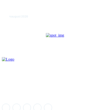
NEWS.ro: Mesaj RO-alert pentru zona de nord-est a
judeţului Tulcea. Locuitorii, sfătuiţi să se adăpostească
în beciuri sau în adăposturi de protecţie civilă
4 august 2026