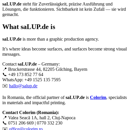
saLUP.de
steht für Zuverlässigkeit, präzise Ausführung und
Lösungen, die funktionieren. Sichtbarkeit ist kein Zufall — sie wird
gemacht.
What
saLUP.de
is
saLUP.de
is more than a graphic production agency.
It’s where ideas become surfaces, and surfaces become strong visual
messages.
Contact
saLUP.de
– Germany:
📍 Bruckerstrasse 44, 82205 Gilching, Bayern
📞 +49 173 852 77 64
WhatsApp: +49 1525 135 7595
✉️
hallo@salup.de
In Romania, the official partner of
saLUP.de
is
Colorim
, specialists
in materials and impactful printing.
Contact Colorim (Romania):
📍 Valea Seacă 1A, hall 2, Cluj-Napoca
📞 0751 206 669 | 0770 332 230
✉️
office@colorim.ro