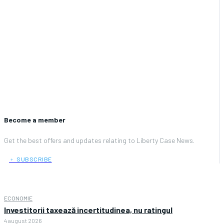
Become a member
Get the best offers and updates relating to Liberty Case News.
﹢ SUBSCRIBE
ECONOMIE
Investitorii taxează incertitudinea, nu ratingul
4 august 2026