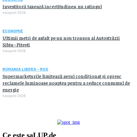
Investitorii taxează incertitudinea, nu ratingul
4 august 2026
ECONOMIE
Ultimii metri de asfalt pe un nou tronson al Autostrăzii
Sibiu–Pitești
4 august 2026
ROMANIA LIBERA - RSS
Supermarketurile limitează aerul condiționat și opresc
reclamele luminoase noaptea pentru a reduce consumul de
energie
4 august 2026
Ce este
saLUP.de