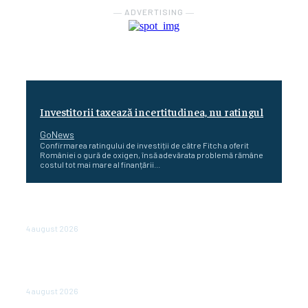
― ADVERTISING ―
Investitorii taxează incertitudinea, nu ratingul
GoNews
Confirmarea ratingului de investiții de către Fitch a oferit
României o gură de oxigen, însă adevărata problemă rămâne
costul tot mai mare al finanțării...
Cetatea dacică Sarmizegetusa Regia se poate vizita
doar sâmbăta şi duminica, în luna august
4 august 2026
Polonia pregătește reduceri de taxe pentru două
milioane de contribuabili înaintea alegerilor
parlamentare de anul viitor
4 august 2026