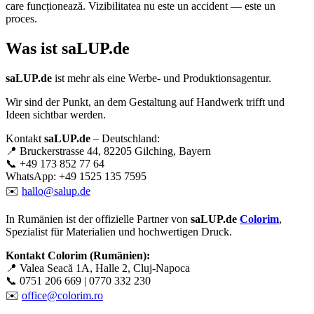
care funcționează. Vizibilitatea nu este un accident — este un
proces.
Was ist
saLUP.de
saLUP.de
ist mehr als eine Werbe- und Produktionsagentur.
Wir sind der Punkt, an dem Gestaltung auf Handwerk trifft und
Ideen sichtbar werden.
Kontakt
saLUP.de
– Deutschland:
📍 Bruckerstrasse 44, 82205 Gilching, Bayern
📞 +49 173 852 77 64
WhatsApp: +49 1525 135 7595
✉️
hallo@salup.de
In Rumänien ist der offizielle Partner von
saLUP.de
Colorim
,
Spezialist für Materialien und hochwertigen Druck.
Kontakt Colorim (Rumänien):
📍 Valea Seacă 1A, Halle 2, Cluj-Napoca
📞 0751 206 669 | 0770 332 230
✉️
office@colorim.ro