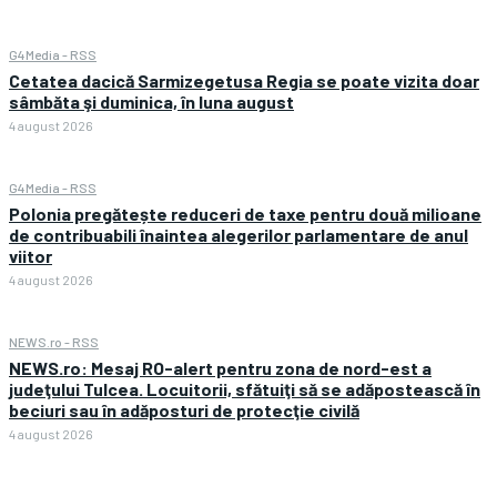
G4Media - RSS
Cetatea dacică Sarmizegetusa Regia se poate vizita doar
sâmbăta şi duminica, în luna august
4 august 2026
G4Media - RSS
Polonia pregătește reduceri de taxe pentru două milioane
de contribuabili înaintea alegerilor parlamentare de anul
viitor
4 august 2026
NEWS.ro - RSS
NEWS.ro: Mesaj RO-alert pentru zona de nord-est a
judeţului Tulcea. Locuitorii, sfătuiţi să se adăpostească în
beciuri sau în adăposturi de protecţie civilă
4 august 2026