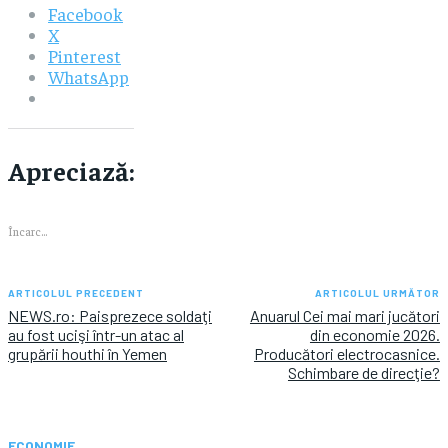
Facebook
X
Pinterest
WhatsApp
Apreciază:
Încarc...
ARTICOLUL PRECEDENT
ARTICOLUL URMĂTOR
NEWS.ro: Paisprezece soldaţi
Anuarul Cei mai mari jucători
au fost ucişi într-un atac al
din economie 2026.
grupării houthi în Yemen
Producători electrocasnice.
Schimbare de direcţie?
ECONOMIE