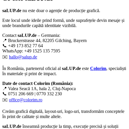
saLUP.de
nu este doar o agenție de producție grafică.
Este locul unde ideile prind formă, unde suprafețele devin mesaje și
unde brandurile capătă identitate vizibilă.
Contact
saLUP.de
– Germania:
📍 Bruckerstrasse 44, 82205 Gilching, Bayern
📞 +49 173 852 77 64
WhatsApp: +49 1525 135 7595
✉️
hallo@salup.de
În România, partenerul oficial al
saLUP.de
este
Colorim
, specialiști
în materiale și print de impact.
Date de contact Colorim (România):
📍 Valea Seacă 1A, hala 2, Cluj-Napoca
📞 0751 206 669 | 0770 332 230
✉️
office@colorim.ro
Creăm
grafică digitală
,
layout-uri
,
logo-uri
, transformăm conceptele
în
print de calitate
și multe altele.
saLUP.de
înseamnă producție la timp, execuție precisă și soluții