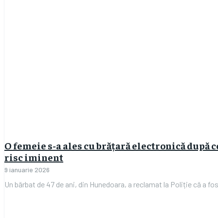
O femeie s-a ales cu brățară electronică după ce 
risc iminent
9 ianuarie 2026
Un bărbat de 47 de ani, din Hunedoara, a reclamat la Poliție că a fos