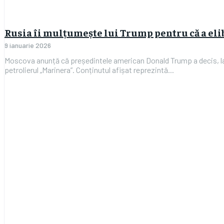
Rusia îi mulțumește lui Trump pentru că a eli
9 ianuarie 2026
Moscova anunță că președintele american Donald Trump a decis, la s
petrolierul „Marinera”. Conținutul afișat reprezintă...