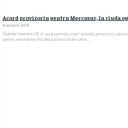
Acord provizoriu pentru Mercosur, în ciuda op
9 ianuarie 2026
Statele membre UE și-au exprimat vineri acordul provizoriu pentru
pentru semnarea oficială a acestuia de către...