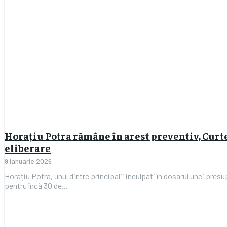
Horațiu Potra rămâne în arest preventiv, Curt
eliberare
9 ianuarie 2026
Horațiu Potra, unul dintre principalii inculpați în dosarul unei pres
pentru încă 30 de...