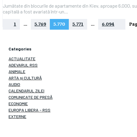
Jumătate din blocurile de apartamente din Kiev, aproape 6.000, sunt
capitală a fost avariată într-un...
1
...
5.769
5.770
5.771
...
6.094
Pag
Categories
ACTUALITATE
ADEVARUL RSS
ANIMALE
ARTA și CULTURĂ
AUDIO
CALENDARUL ZILEI
COMUNICATE DE PRESĂ
ECONOMIE
EUROPA LIBERA - RSS
EXTERNE