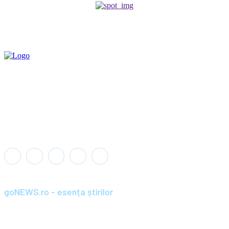
goNEWS.ro - esența știrilor
Înființat în anul 2008, goNEWS.ro a devenit rapid o sursă de știri