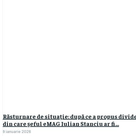
Răsturnare de situaţie: după ce a propus divide
din care şeful eMAG Iulian Stanciu ar fi...
9 ianuarie 2026