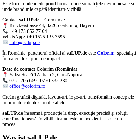
Este locul unde ideile prind formă, unde suprafețele devin mesaje și
unde brandurile capătă identitate vizibilă.
Contact
saLUP.de
– Germania:
Bruckerstrasse 44, 82205 Gilching, Bayern
+49 173 852 77 64
WhatsApp: +49 1525 135 7595
hallo@salup.de
În România, partenerul oficial al
saLUP.de
este
Colorim
, specialiști
în materiale și print de impact.
Date de contact Colorim (România):
Valea Seacă 1A, hala 2, Cluj-Napoca
0751 206 669 | 0770 332 230
office@colorim.ro
Creăm
grafică digitală
,
layout-uri
,
logo-uri
, transformăm conceptele
în
print de calitate
și multe altele.
saLUP.de
înseamnă producție la timp, execuție precisă și soluții
care funcționează. Vizibilitatea nu este un accident — este un
proces.
Was ist
saLUP.de