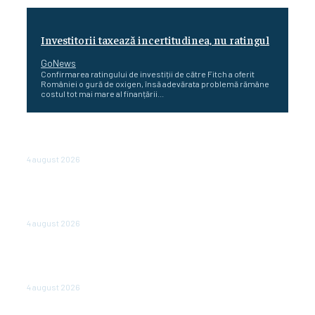
Investitorii taxează incertitudinea, nu ratingul
GoNews
Confirmarea ratingului de investiții de către Fitch a oferit
României o gură de oxigen, însă adevărata problemă rămâne
costul tot mai mare al finanțării...
Cetatea dacică Sarmizegetusa Regia se poate vizita
doar sâmbăta şi duminica, în luna august
4 august 2026
Polonia pregătește reduceri de taxe pentru două
milioane de contribuabili înaintea alegerilor
parlamentare de anul viitor
4 august 2026
NEWS.ro: Mesaj RO-alert pentru zona de nord-est a
judeţului Tulcea. Locuitorii, sfătuiţi să se adăpostească
în beciuri sau în adăposturi de protecţie civilă
4 august 2026