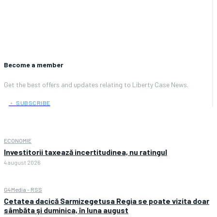
Become a member
Get the best offers and updates relating to Liberty Case News.
﹢ SUBSCRIBE
ECONOMIE
Investitorii taxează incertitudinea, nu ratingul
4 august 2026
G4Media - RSS
Cetatea dacică Sarmizegetusa Regia se poate vizita doar
sâmbăta şi duminica, în luna august