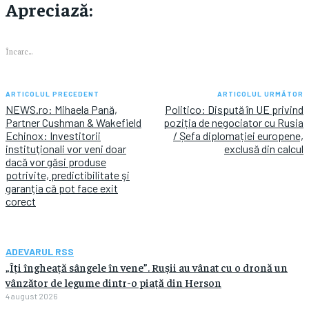
Apreciază:
Încarc...
ARTICOLUL PRECEDENT
ARTICOLUL URMĂTOR
NEWS.ro: Mihaela Pană,
Politico: Dispută în UE privind
Partner Cushman & Wakefield
poziția de negociator cu Rusia
Echinox: Investitorii
/ Șefa diplomației europene,
instituţionali vor veni doar
exclusă din calcul
dacă vor găsi produse
potrivite, predictibilitate şi
garanţia că pot face exit
corect
ADEVARUL RSS
„Îți îngheață sângele în vene”. Rușii au vânat cu o dronă un
vânzător de legume dintr-o piață din Herson
4 august 2026