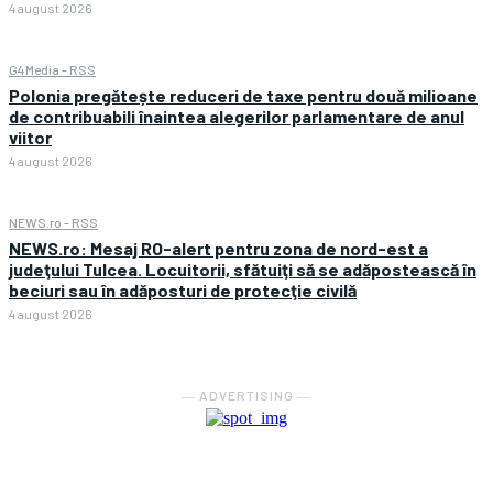
4 august 2026
G4Media - RSS
Polonia pregătește reduceri de taxe pentru două milioane
de contribuabili înaintea alegerilor parlamentare de anul
viitor
4 august 2026
NEWS.ro - RSS
NEWS.ro: Mesaj RO-alert pentru zona de nord-est a
judeţului Tulcea. Locuitorii, sfătuiţi să se adăpostească în
beciuri sau în adăposturi de protecţie civilă
4 august 2026
― ADVERTISING ―