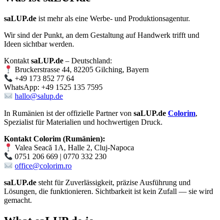
saLUP.de
ist mehr als eine Werbe- und Produktionsagentur.
Wir sind der Punkt, an dem Gestaltung auf Handwerk trifft und
Ideen sichtbar werden.
Kontakt
saLUP.de
– Deutschland:
Bruckerstrasse 44, 82205 Gilching, Bayern
+49 173 852 77 64
WhatsApp: +49 1525 135 7595
hallo@salup.de
In Rumänien ist der offizielle Partner von
saLUP.de
Colorim
,
Spezialist für Materialien und hochwertigen Druck.
Kontakt Colorim (Rumänien):
Valea Seacă 1A, Halle 2, Cluj-Napoca
0751 206 669 | 0770 332 230
office@colorim.ro
saLUP.de
steht für Zuverlässigkeit, präzise Ausführung und
Lösungen, die funktionieren. Sichtbarkeit ist kein Zufall — sie wird
gemacht.