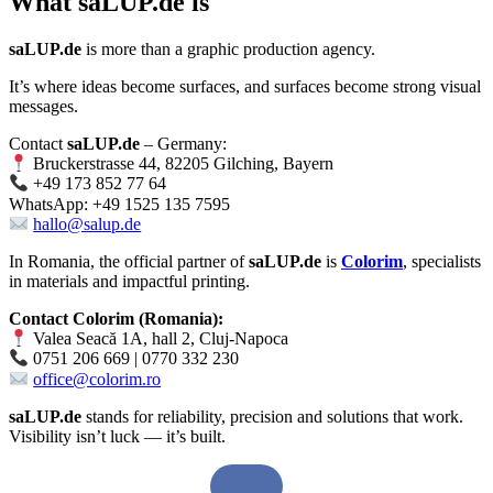
What
saLUP.de
is
saLUP.de
is more than a graphic production agency.
It’s where ideas become surfaces, and surfaces become strong visual
messages.
Contact
saLUP.de
– Germany:
Bruckerstrasse 44, 82205 Gilching, Bayern
+49 173 852 77 64
WhatsApp: +49 1525 135 7595
hallo@salup.de
In Romania, the official partner of
saLUP.de
is
Colorim
, specialists
in materials and impactful printing.
Contact Colorim (Romania):
Valea Seacă 1A, hall 2, Cluj-Napoca
0751 206 669 | 0770 332 230
office@colorim.ro
saLUP.de
stands for reliability, precision and solutions that work.
Visibility isn’t luck — it’s built.