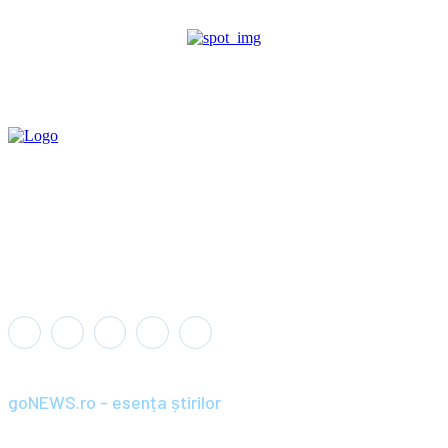
goNEWS.ro - esența știrilor