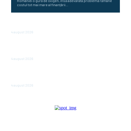
României o gură de oxigen, însă adevărata problemă rămâne
costul tot mai mare al finanțării...
Cetatea dacică Sarmizegetusa Regia se poate vizita
doar sâmbăta şi duminica, în luna august
4 august 2026
Polonia pregătește reduceri de taxe pentru două
milioane de contribuabili înaintea alegerilor
parlamentare de anul viitor
4 august 2026
NEWS.ro: Mesaj RO-alert pentru zona de nord-est a
judeţului Tulcea. Locuitorii, sfătuiţi să se adăpostească
în beciuri sau în adăposturi de protecţie civilă
4 august 2026