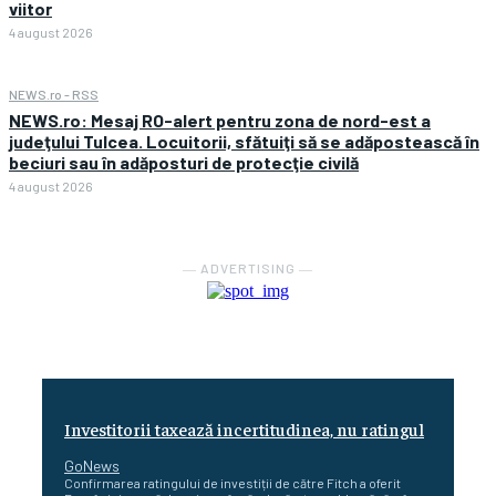
viitor
4 august 2026
NEWS.ro - RSS
NEWS.ro: Mesaj RO-alert pentru zona de nord-est a
judeţului Tulcea. Locuitorii, sfătuiţi să se adăpostească în
beciuri sau în adăposturi de protecţie civilă
4 august 2026
― ADVERTISING ―
Investitorii taxează incertitudinea, nu ratingul
GoNews
Confirmarea ratingului de investiții de către Fitch a oferit