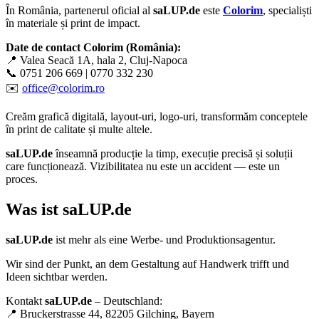
În România, partenerul oficial al
saLUP.de
este
Colorim
, specialiști
în materiale și print de impact.
Date de contact Colorim (România):
📍 Valea Seacă 1A, hala 2, Cluj-Napoca
📞 0751 206 669 | 0770 332 230
✉️
office@colorim.ro
Creăm
grafică digitală
,
layout-uri
,
logo-uri
, transformăm conceptele
în
print de calitate
și multe altele.
saLUP.de
înseamnă producție la timp, execuție precisă și soluții
care funcționează. Vizibilitatea nu este un accident — este un
proces.
Was ist
saLUP.de
saLUP.de
ist mehr als eine Werbe- und Produktionsagentur.
Wir sind der Punkt, an dem Gestaltung auf Handwerk trifft und
Ideen sichtbar werden.
Kontakt
saLUP.de
– Deutschland:
📍 Bruckerstrasse 44, 82205 Gilching, Bayern