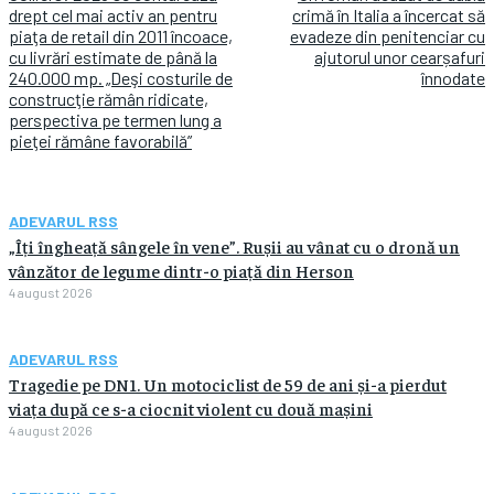
drept cel mai activ an pentru
crimă în Italia a încercat să
piaţa de retail din 2011 încoace,
evadeze din penitenciar cu
cu livrări estimate de până la
ajutorul unor cearșafuri
240.000 mp. „Deşi costurile de
înnodate
construcţie rămân ridicate,
perspectiva pe termen lung a
pieţei rămâne favorabilă”
ADEVARUL RSS
„Îți îngheață sângele în vene”. Rușii au vânat cu o dronă un
vânzător de legume dintr-o piață din Herson
4 august 2026
ADEVARUL RSS
Tragedie pe DN1. Un motociclist de 59 de ani și-a pierdut
viața după ce s-a ciocnit violent cu două mașini
4 august 2026