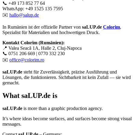
📞 +49 173 852 77 64
WhatsApp: +49 1525 135 7595
✉️
hallo@salup.de
In Rumänien ist der offizielle Partner von
saLUP.de
Colorim
,
Spezialist für Materialien und hochwertigen Druck.
Kontakt Colorim (Rumänien):
📍 Valea Seacă 1A, Halle 2, Cluj-Napoca
📞 0751 206 669 | 0770 332 230
✉️
office@colorim.ro
saLUP.de
steht für Zuverlässigkeit, präzise Ausführung und
Lösungen, die funktionieren. Sichtbarkeit ist kein Zufall — sie wird
gemacht.
What
saLUP.de
is
saLUP.de
is more than a graphic production agency.
It’s where ideas become surfaces, and surfaces become strong visual
messages.
Contact
saLUP.de
– Germany: