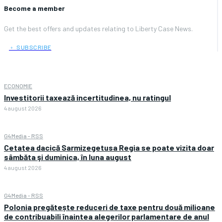
Become a member
Get the best offers and updates relating to Liberty Case News.
﹢ SUBSCRIBE
ECONOMIE
Investitorii taxează incertitudinea, nu ratingul
4 august 2026
G4Media - RSS
Cetatea dacică Sarmizegetusa Regia se poate vizita doar
sâmbăta şi duminica, în luna august
4 august 2026
G4Media - RSS
Polonia pregătește reduceri de taxe pentru două milioane
de contribuabili înaintea alegerilor parlamentare de anul