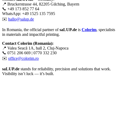
📍 Bruckerstrasse 44, 82205 Gilching, Bayern
📞 +49 173 852 77 64
WhatsApp: +49 1525 135 7595
✉️
hallo@salup.de
In Romania, the official partner of
saLUP.de
is
Colorim
, specialists
in materials and impactful printing.
Contact Colorim (Romania):
📍 Valea Seacă 1A, hall 2, Cluj-Napoca
📞 0751 206 669 | 0770 332 230
✉️
office@colorim.ro
saLUP.de
stands for reliability, precision and solutions that work.
Visibility isn’t luck — it’s built.