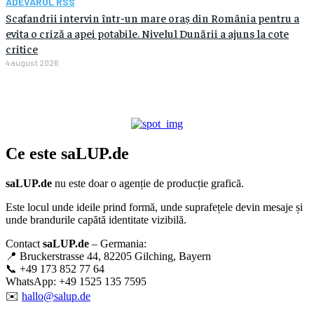
ADEVARUL RSS
Scafandrii intervin într-un mare oraș din România pentru a
evita o criză a apei potabile. Nivelul Dunării a ajuns la cote
critice
4 august 2026
Ce este
saLUP.de
saLUP.de
nu este doar o agenție de producție grafică.
Este locul unde ideile prind formă, unde suprafețele devin mesaje și
unde brandurile capătă identitate vizibilă.
Contact
saLUP.de
– Germania:
📍 Bruckerstrasse 44, 82205 Gilching, Bayern
📞 +49 173 852 77 64
WhatsApp: +49 1525 135 7595
✉️
hallo@salup.de