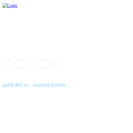
goNEWS.ro - esența știrilor
Înființat în anul 2008, goNEWS.ro a devenit rapid o sursă de știri
de încredere și relevantă pentru cititorii din România și diaspora.
Parte din portofoliul Wagner+Wolf / SC BRAND PRIME SRL,
goNEWS.ro combină jurnalismul profesionist cu agilitatea
digitală, aducând cele mai importante știri, analize și reportaje