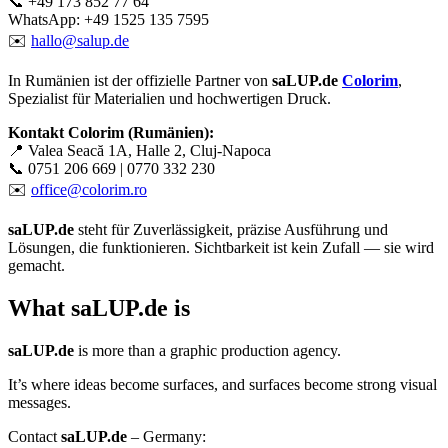
📞 +49 173 852 77 64
WhatsApp: +49 1525 135 7595
✉️
hallo@salup.de
In Rumänien ist der offizielle Partner von
saLUP.de
Colorim
,
Spezialist für Materialien und hochwertigen Druck.
Kontakt Colorim (Rumänien):
📍 Valea Seacă 1A, Halle 2, Cluj-Napoca
📞 0751 206 669 | 0770 332 230
✉️
office@colorim.ro
saLUP.de
steht für Zuverlässigkeit, präzise Ausführung und
Lösungen, die funktionieren. Sichtbarkeit ist kein Zufall — sie wird
gemacht.
What
saLUP.de
is
saLUP.de
is more than a graphic production agency.
It’s where ideas become surfaces, and surfaces become strong visual
messages.
Contact
saLUP.de
– Germany: