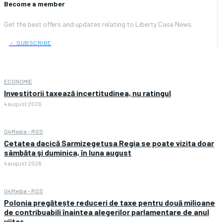
Become a member
Get the best offers and updates relating to Liberty Case News.
﹢ SUBSCRIBE
ECONOMIE
Investitorii taxează incertitudinea, nu ratingul
4 august 2026
G4Media - RSS
Cetatea dacică Sarmizegetusa Regia se poate vizita doar
sâmbăta şi duminica, în luna august
4 august 2026
G4Media - RSS
Polonia pregătește reduceri de taxe pentru două milioane
de contribuabili înaintea alegerilor parlamentare de anul
viitor