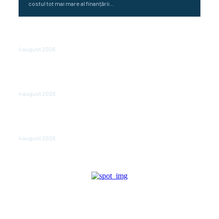
costul tot mai mare al finanțării...
Cetatea dacică Sarmizegetusa Regia se poate vizita
doar sâmbăta şi duminica, în luna august
4 august 2026
Polonia pregătește reduceri de taxe pentru două
milioane de contribuabili înaintea alegerilor
parlamentare de anul viitor
4 august 2026
NEWS.ro: Mesaj RO-alert pentru zona de nord-est a
judeţului Tulcea. Locuitorii, sfătuiţi să se adăpostească
în beciuri sau în adăposturi de protecţie civilă
4 august 2026