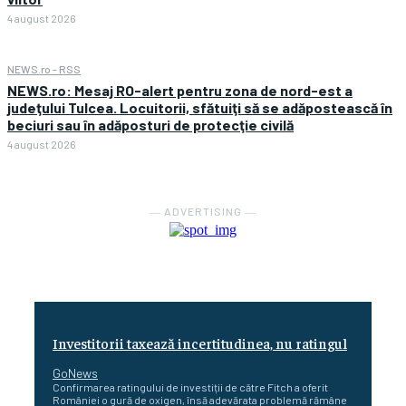
4 august 2026
NEWS.ro - RSS
NEWS.ro: Mesaj RO-alert pentru zona de nord-est a
judeţului Tulcea. Locuitorii, sfătuiţi să se adăpostească în
beciuri sau în adăposturi de protecţie civilă
4 august 2026
― ADVERTISING ―
Investitorii taxează incertitudinea, nu ratingul
GoNews
Confirmarea ratingului de investiții de către Fitch a oferit
României o gură de oxigen, însă adevărata problemă rămâne