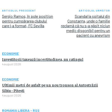
ARTICOLUL PRECEDENT
ARTICOLUL URMĂTOR
Sergio Ramos, în pole position
Scandal la spitalul din
pentru cumpărarea clubului
Constanța, unde o familie
care l-a format, FC Sevilla
reclamă că nu s-a găsit niciun
medic disponibil pentru un
pacient cu anevrism
ECONOMIE
Investitorii taxează incertitudinea, nu ratingul
4 august 2026
ECONOMIE
Ultimii metri de asfalt pe un nou tronson al Autostrăzii
Sibiu–Pitești
4 august 2026
ROMANIA LIBERA - RSS