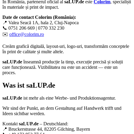
În România, partenerul oficial al
saLUP.de
este
Colorim
, specialiști
în materiale și print de impact.
Date de contact Colorim (România):
📍 Valea Seacă 1A, hala 2, Cluj-Napoca
📞 0751 206 669 | 0770 332 230
✉️
office@colorim.ro
Creăm
grafică digitală
,
layout-uri
,
logo-uri
, transformăm conceptele
în
print de calitate
și multe altele.
saLUP.de
înseamnă producție la timp, execuție precisă și soluții
care funcționează. Vizibilitatea nu este un accident — este un
proces.
Was ist
saLUP.de
saLUP.de
ist mehr als eine Werbe- und Produktionsagentur.
Wir sind der Punkt, an dem Gestaltung auf Handwerk trifft und
Ideen sichtbar werden.
Kontakt
saLUP.de
– Deutschland:
📍 Bruckerstrasse 44, 82205 Gilching, Bayern