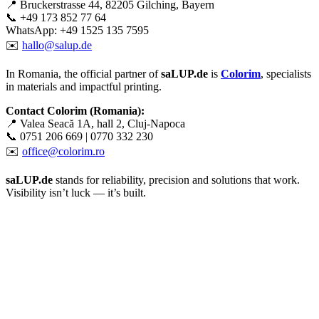
📍 Bruckerstrasse 44, 82205 Gilching, Bayern
📞 +49 173 852 77 64
WhatsApp: +49 1525 135 7595
✉️
hallo@salup.de
In Romania, the official partner of
saLUP.de
is
Colorim
, specialists
in materials and impactful printing.
Contact Colorim (Romania):
📍 Valea Seacă 1A, hall 2, Cluj-Napoca
📞 0751 206 669 | 0770 332 230
✉️
office@colorim.ro
saLUP.de
stands for reliability, precision and solutions that work.
Visibility isn’t luck — it’s built.