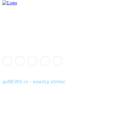
goNEWS.ro - esența știrilor
Înființat în anul 2008, goNEWS.ro a devenit rapid o sursă de știri
de încredere și relevantă pentru cititorii din România și diaspora.
Parte din portofoliul Wagner+Wolf / SC BRAND PRIME SRL,
goNEWS.ro combină jurnalismul profesionist cu agilitatea
digitală, aducând cele mai importante știri, analize și reportaje
direct către tine. De la știri locale și naționale, până la