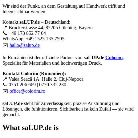
Wir sind der Punkt, an dem Gestaltung auf Handwerk trifft und
Ideen sichtbar werden.
Kontakt
saLUP.de
– Deutschland:
📍 Bruckerstrasse 44, 82205 Gilching, Bayern
📞 +49 173 852 77 64
WhatsApp: +49 1525 135 7595
✉️
hallo@salup.de
In Rumänien ist der offizielle Partner von
saLUP.de
Colorim
,
Spezialist für Materialien und hochwertigen Druck.
Kontakt Colorim (Rumänien):
📍 Valea Seacă 1A, Halle 2, Cluj-Napoca
📞 0751 206 669 | 0770 332 230
✉️
office@colorim.ro
saLUP.de
steht für Zuverlässigkeit, präzise Ausführung und
Lösungen, die funktionieren. Sichtbarkeit ist kein Zufall — sie wird
gemacht.
What
saLUP.de
is