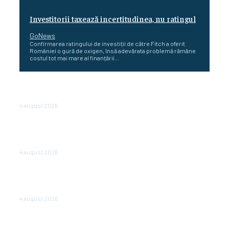
Investitorii taxează incertitudinea, nu ratingul
GoNews
Confirmarea ratingului de investiții de către Fitch a oferit
României o gură de oxigen, însă adevărata problemă rămâne
costul tot mai mare al finanțării...
Cetatea dacică Sarmizegetusa Regia se poate vizita
doar sâmbăta şi duminica, în luna august
4 august 2026
Polonia pregătește reduceri de taxe pentru două
milioane de contribuabili înaintea alegerilor
parlamentare de anul viitor
4 august 2026
NEWS.ro: Mesaj RO-alert pentru zona de nord-est a
judeţului Tulcea. Locuitorii, sfătuiţi să se adăpostească
în beciuri sau în adăposturi de protecţie civilă
4 august 2026