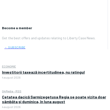
Become a member
Get the best offers and updates relating to Liberty Case News.
﹢ SUBSCRIBE
ECONOMIE
Investitorii taxează incertitudinea, nu ratingul
4 august 2026
G4Media - RSS
Cetatea dacică Sarmizegetusa Regia se poate vizita doar
sâmbăta şi duminica, în luna august
4 august 2026