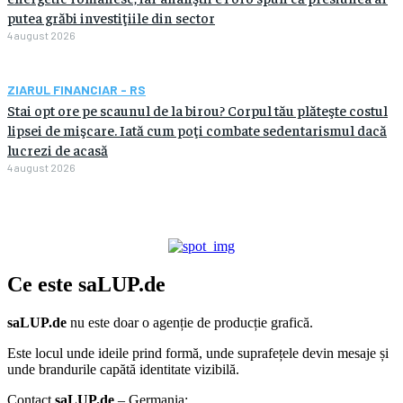
putea grăbi investiţiile din sector
4 august 2026
ZIARUL FINANCIAR - RS
Stai opt ore pe scaunul de la birou? Corpul tău plăteşte costul
lipsei de mişcare. Iată cum poţi combate sedentarismul dacă
lucrezi de acasă
4 august 2026
Ce este
saLUP.de
saLUP.de
nu este doar o agenție de producție grafică.
Este locul unde ideile prind formă, unde suprafețele devin mesaje și
unde brandurile capătă identitate vizibilă.
Contact
saLUP.de
– Germania: