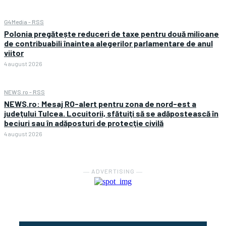
G4Media - RSS
Polonia pregătește reduceri de taxe pentru două milioane
de contribuabili înaintea alegerilor parlamentare de anul
viitor
4 august 2026
NEWS.ro - RSS
NEWS.ro: Mesaj RO-alert pentru zona de nord-est a
judeţului Tulcea. Locuitorii, sfătuiţi să se adăpostească în
beciuri sau în adăposturi de protecţie civilă
4 august 2026
― ADVERTISING ―