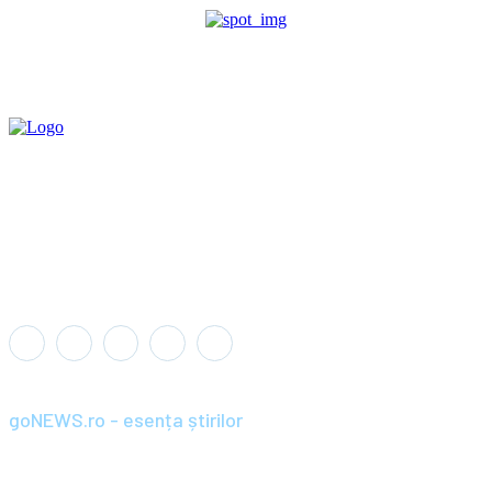
goNEWS.ro - esența știrilor
Înființat în anul 2008, goNEWS.ro a devenit rapid o sursă de știri