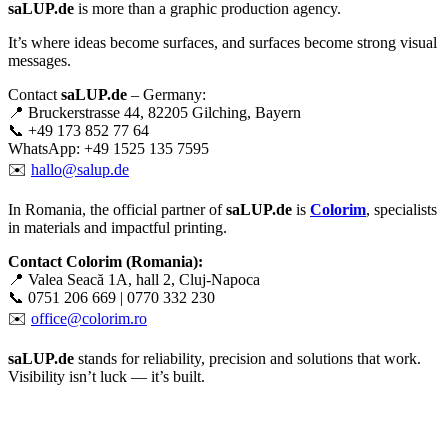
saLUP.de
is more than a graphic production agency.
It’s where ideas become surfaces, and surfaces become strong visual
messages.
Contact
saLUP.de
– Germany:
📍 Bruckerstrasse 44, 82205 Gilching, Bayern
📞 +49 173 852 77 64
WhatsApp: +49 1525 135 7595
✉️
hallo@salup.de
In Romania, the official partner of
saLUP.de
is
Colorim
, specialists
in materials and impactful printing.
Contact Colorim (Romania):
📍 Valea Seacă 1A, hall 2, Cluj-Napoca
📞 0751 206 669 | 0770 332 230
✉️
office@colorim.ro
saLUP.de
stands for reliability, precision and solutions that work.
Visibility isn’t luck — it’s built.