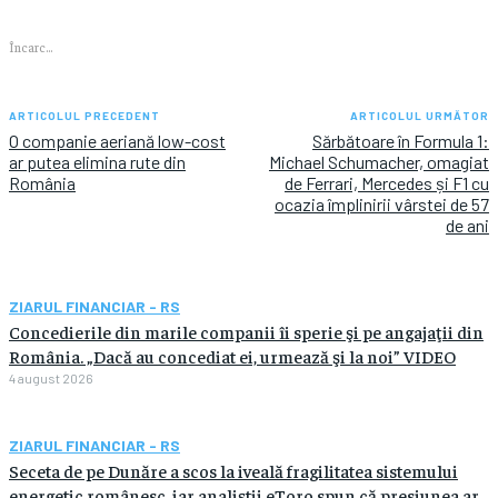
Încarc...
ARTICOLUL PRECEDENT
ARTICOLUL URMĂTOR
O companie aeriană low-cost
Sărbătoare în Formula 1:
ar putea elimina rute din
Michael Schumacher, omagiat
România
de Ferrari, Mercedes și F1 cu
ocazia împlinirii vârstei de 57
de ani
ZIARUL FINANCIAR - RS
Concedierile din marile companii îi sperie şi pe angajaţii din
România. „Dacă au concediat ei, urmează şi la noi” VIDEO
4 august 2026
ZIARUL FINANCIAR - RS
Seceta de pe Dunăre a scos la iveală fragilitatea sistemului
energetic românesc, iar analiştii eToro spun că presiunea ar