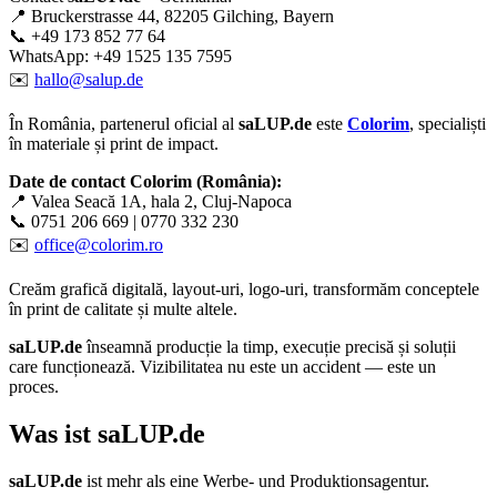
📍 Bruckerstrasse 44, 82205 Gilching, Bayern
📞 +49 173 852 77 64
WhatsApp: +49 1525 135 7595
✉️
hallo@salup.de
În România, partenerul oficial al
saLUP.de
este
Colorim
, specialiști
în materiale și print de impact.
Date de contact Colorim (România):
📍 Valea Seacă 1A, hala 2, Cluj-Napoca
📞 0751 206 669 | 0770 332 230
✉️
office@colorim.ro
Creăm
grafică digitală
,
layout-uri
,
logo-uri
, transformăm conceptele
în
print de calitate
și multe altele.
saLUP.de
înseamnă producție la timp, execuție precisă și soluții
care funcționează. Vizibilitatea nu este un accident — este un
proces.
Was ist
saLUP.de
saLUP.de
ist mehr als eine Werbe- und Produktionsagentur.