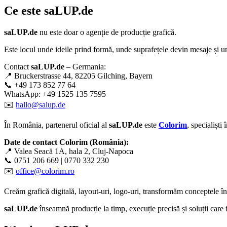
Ce este
saLUP.de
saLUP.de
nu este doar o agenție de producție grafică.
Este locul unde ideile prind formă, unde suprafețele devin mesaje și un
Contact
saLUP.de
– Germania:
📍 Bruckerstrasse 44, 82205 Gilching, Bayern
📞 +49 173 852 77 64
WhatsApp: +49 1525 135 7595
✉️
hallo@salup.de
În România, partenerul oficial al
saLUP.de
este
Colorim
, specialiști
Date de contact Colorim (România):
📍 Valea Seacă 1A, hala 2, Cluj-Napoca
📞 0751 206 669 | 0770 332 230
✉️
office@colorim.ro
Creăm
grafică digitală
,
layout-uri
,
logo-uri
, transformăm conceptele î
saLUP.de
înseamnă producție la timp, execuție precisă și soluții care