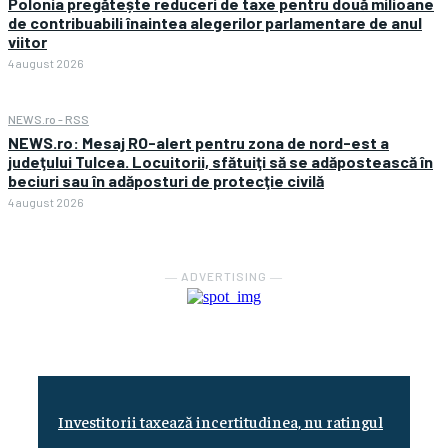
Polonia pregătește reduceri de taxe pentru două milioane
de contribuabili înaintea alegerilor parlamentare de anul
viitor
4 august 2026
NEWS.ro - RSS
NEWS.ro: Mesaj RO-alert pentru zona de nord-est a
judeţului Tulcea. Locuitorii, sfătuiţi să se adăpostească în
beciuri sau în adăposturi de protecţie civilă
4 august 2026
― ADVERTISING ―
Investitorii taxează incertitudinea, nu ratingul