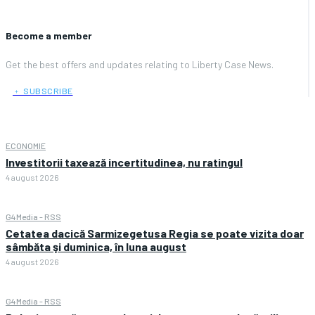
Become a member
Get the best offers and updates relating to Liberty Case News.
﹢ SUBSCRIBE
ECONOMIE
Investitorii taxează incertitudinea, nu ratingul
4 august 2026
G4Media - RSS
Cetatea dacică Sarmizegetusa Regia se poate vizita doar
sâmbăta şi duminica, în luna august
4 august 2026
G4Media - RSS