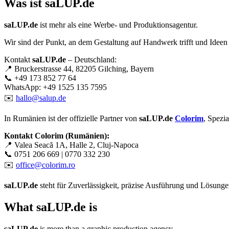
Was ist
saLUP.de
saLUP.de
ist mehr als eine Werbe- und Produktionsagentur.
Wir sind der Punkt, an dem Gestaltung auf Handwerk trifft und Ideen
Kontakt
saLUP.de
– Deutschland:
📍 Bruckerstrasse 44, 82205 Gilching, Bayern
📞 +49 173 852 77 64
WhatsApp: +49 1525 135 7595
✉️
hallo@salup.de
In Rumänien ist der offizielle Partner von
saLUP.de
Colorim
, Spezi
Kontakt Colorim (Rumänien):
📍 Valea Seacă 1A, Halle 2, Cluj-Napoca
📞 0751 206 669 | 0770 332 230
✉️
office@colorim.ro
saLUP.de
steht für Zuverlässigkeit, präzise Ausführung und Lösungen,
What
saLUP.de
is
saLUP.de
is more than a graphic production agency.