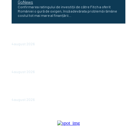
GoNews
Confirmarea ratingului de investiții de către Fitch a oferit
României o gură de oxigen, însă adevărata problemă rămâne
costul tot mai mare al finanțării...
Cetatea dacică Sarmizegetusa Regia se poate vizita
doar sâmbăta şi duminica, în luna august
4 august 2026
Polonia pregătește reduceri de taxe pentru două
milioane de contribuabili înaintea alegerilor
parlamentare de anul viitor
4 august 2026
NEWS.ro: Mesaj RO-alert pentru zona de nord-est a
judeţului Tulcea. Locuitorii, sfătuiţi să se adăpostească
în beciuri sau în adăposturi de protecţie civilă
4 august 2026