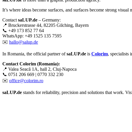
It’s where ideas become surfaces, and surfaces become strong visual 
Contact
saLUP.de
– Germany:
📍 Bruckerstrasse 44, 82205 Gilching, Bayern
📞 +49 173 852 77 64
WhatsApp: +49 1525 135 7595
✉️
hallo@salup.de
In Romania, the official partner of
saLUP.de
is
Colorim
, specialists
Contact Colorim (Romania):
📍 Valea Seacă 1A, hall 2, Cluj-Napoca
📞 0751 206 669 | 0770 332 230
✉️
office@colorim.ro
saLUP.de
stands for reliability, precision and solutions that work. Visib