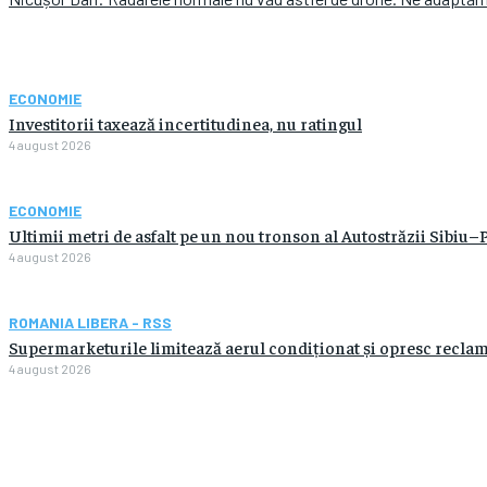
ECONOMIE
Investitorii taxează incertitudinea, nu ratingul
4 august 2026
ECONOMIE
Ultimii metri de asfalt pe un nou tronson al Autostrăzii Sibiu–P
4 august 2026
ROMANIA LIBERA - RSS
Supermarketurile limitează aerul condiționat și opresc recl
4 august 2026