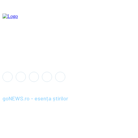
goNEWS.ro - esența știrilor
Înființat în anul 2008, goNEWS.ro a devenit rapid o sursă de știri
de încredere și relevantă pentru cititorii din România și diaspora.
Parte din portofoliul Wagner+Wolf / SC BRAND PRIME SRL,
goNEWS.ro combină jurnalismul profesionist cu agilitatea